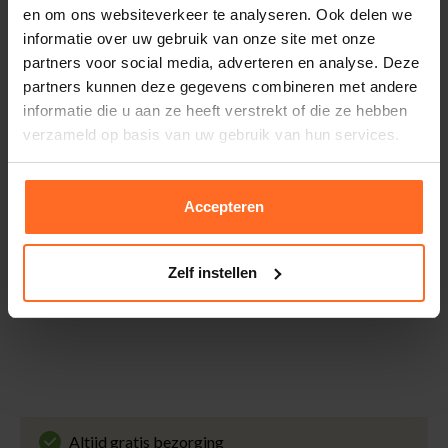
Binnen 30 dagen eenvoudig retourneren via DHL voor
en om ons websiteverkeer te analyseren. Ook delen we
slechts € 4,95 of op eigen kosten via PostNL. In de
informatie over uw gebruik van onze site met onze
Bomont winkels kunt u ook gratis retourneren.
partners voor social media, adverteren en analyse. Deze
partners kunnen deze gegevens combineren met andere
Betalen
informatie die u aan ze heeft verstrekt of die ze hebben
iDeal, Riverty (Afterpay), creditcard of Paypal, kies zelf
verzameld op basis van uw gebruik van hun services.
één van de vele betaalopties.
5% Spaarbonus
Accepteren
Besteed € 100,- binnen een half jaar en krijg € 5,- retour
in de vorm van een waardecheque. Log in je account en
bekijk evt. openstaande waardecheques en je
Zelf instellen
puntensaldo.
Altijd gratis bezorging