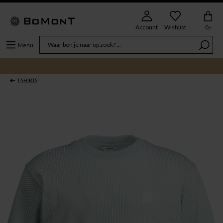
Account
Wishlist
0,-
Menu
T-SHIRTS