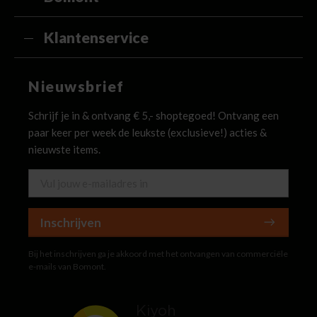
Klantenservice
Nieuwsbrief
Schrijf je in & ontvang € 5,- shoptegoed! Ontvang een
paar keer per week de leukste (exclusieve!) acties &
nieuwste items.
Inschrijven
Bij het inschrijven ga je akkoord met het ontvangen van commerciële
e-mails van Bomont.