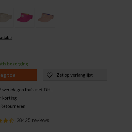
attabel
atis bezorging
eg toe
Zet op verlanglijst
3 werkdagen thuis met DHL
r korting
 Retourneren