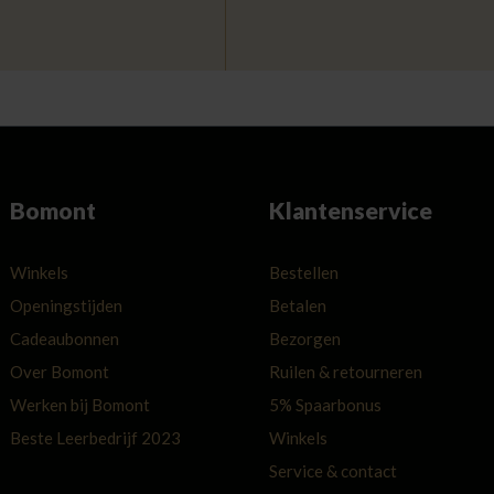
Bomont
Klantenservice
Winkels
Bestellen
Openingstijden
Betalen
Cadeaubonnen
Bezorgen
Over Bomont
Ruilen & retourneren
Werken bij Bomont
5% Spaarbonus
Beste Leerbedrijf 2023
Winkels
Service & contact