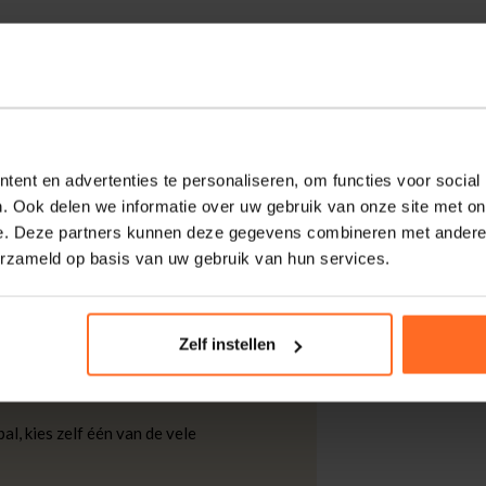
e cap voor een sportieve en casual look. Met
mfort en eenvoud. Ideaal voor alledaags
zijn tijdloze ontwerp.
ent en advertenties te personaliseren, om functies voor social
. Ook delen we informatie over uw gebruik van onze site met on
e. Deze partners kunnen deze gegevens combineren met andere i
kdagen thuisgeleverd met DHL.
erzameld op basis van uw gebruik van hun services.
 DHL voor slechts € 4,95 of op eigen
Zelf instellen
nt u ook gratis retourneren.
al, kies zelf één van de vele