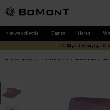
Nieuwe collectie
Dames
Heren
Wo
✔ Altijd gratis bezorging in 🇳
/
/
TERUG NAAR OVERZICHT
DAMESKLEDING
ACCESSOIRES & TASSEN
CAPS &