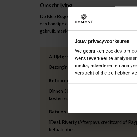
Omschrijving
De Klep Begonia Visor van Barts is een stijlvoll
een handige aanschuifsluiting biedt deze cap co
gebruik, maakt deze cap elke outfit compleet met 
Jouw privacyvoorkeuren
We gebruiken cookies om cont
Altijd gratis bezorging
websiteverkeer te analyseren
media, adverteren en analys
Bezorging is altijd gratis, binnen 1-3 wer
verstrekt of die ze hebben v
Retourneren
Binnen 30 dagen eenvoudig retourneren via
kosten via PostNL. In de Bomont winkels ku
Betalen
iDeal, Riverty (Afterpay), creditcard of Payp
betaalopties.