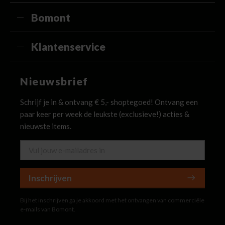
Bomont
Klantenservice
Nieuwsbrief
Schrijf je in & ontvang € 5,- shoptegoed! Ontvang een
paar keer per week de leukste (exclusieve!) acties &
nieuwste items.
Inschrijven
Bij het inschrijven ga je akkoord met het ontvangen van commerciële
e-mails van Bomont.