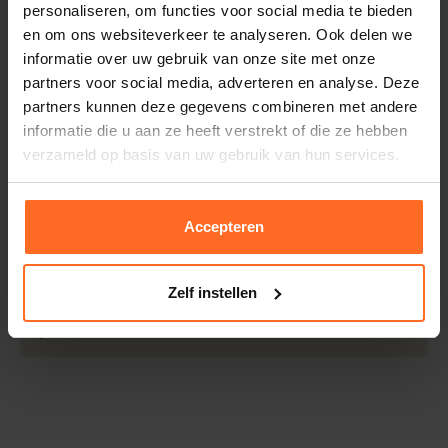
personaliseren, om functies voor social media te bieden
Kleur
Navy
Retourneren
en om ons websiteverkeer te analyseren. Ook delen we
Kwaliteit
53% Polyester / 38%
Binnen 30 dagen eenvoudig retourneren via DHL voor
informatie over uw gebruik van onze site met onze
Polyamide / 9% Elastane
slechts € 4,95 of op eigen kosten via PostNL. In de
partners voor social media, adverteren en analyse. Deze
Bomont winkels kunt u ook gratis retourneren.
partners kunnen deze gegevens combineren met andere
informatie die u aan ze heeft verstrekt of die ze hebben
Betalen
verzameld op basis van uw gebruik van hun services.
iDeal, Riverty (Afterpay), creditcard of Paypal, kies zelf
één van de vele betaalopties.
Accepteren
5% Spaarbonus
Besteed € 100,- binnen een half jaar en krijg € 5,- retour
in de vorm van een waardecheque. Log in je account en
Zelf instellen
bekijk evt. openstaande waardecheques en je
puntensaldo.