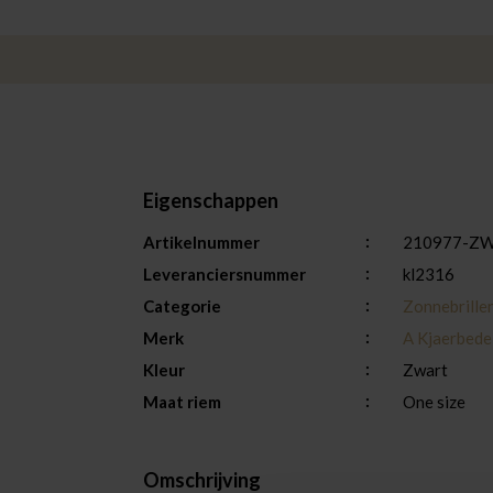
Eigenschappen
Artikelnummer
210977-Z
Leveranciersnummer
kl2316
Categorie
Zonnebrille
Merk
A Kjaerbede
Kleur
Zwart
Maat riem
One size
Omschrijving