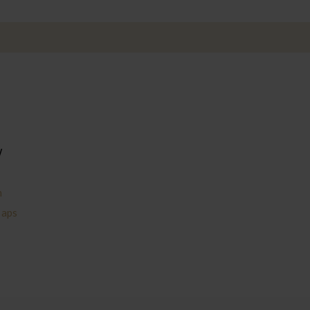
W
n
 aps