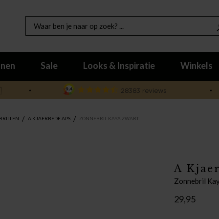
nen
Sale
Looks & Inspiratie
Winkels

/
/
BRILLEN
A KJAERBEDE APS
ZONNEBRIL KAYA ZWART
A Kjae
Zonnebril Ka
29,95