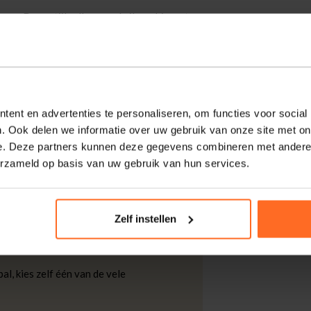
aps. Deze stijlvolle zonnebril combineert
j het robuuste ontwerp en de subtiele
biedt het zowel comfort als bescherming
ent en advertenties te personaliseren, om functies voor social
. Ook delen we informatie over uw gebruik van onze site met on
e. Deze partners kunnen deze gegevens combineren met andere i
kdagen thuisgeleverd met DHL.
erzameld op basis van uw gebruik van hun services.
 DHL voor slechts € 4,95 of op eigen
Zelf instellen
nt u ook gratis retourneren.
al, kies zelf één van de vele