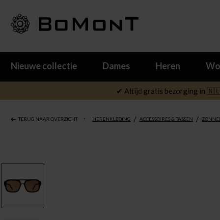
Nieuwe collectie
Dames
Heren
Wo
✔ Altijd gratis bezorging in 🇳
/
/
TERUG NAAR OVERZICHT
HERENKLEDING
ACCESSOIRES & TASSEN
ZONNE