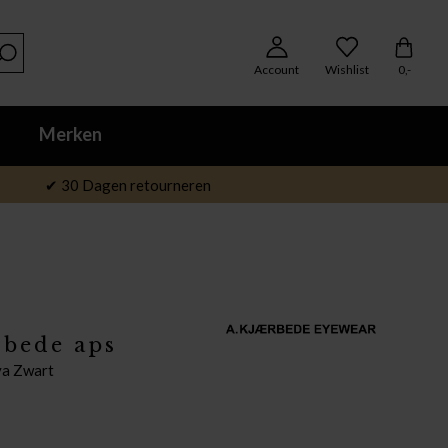
Account
Wishlist
0,-
Merken
✔ 30 Dagen retourneren
rbede aps
ya Zwart