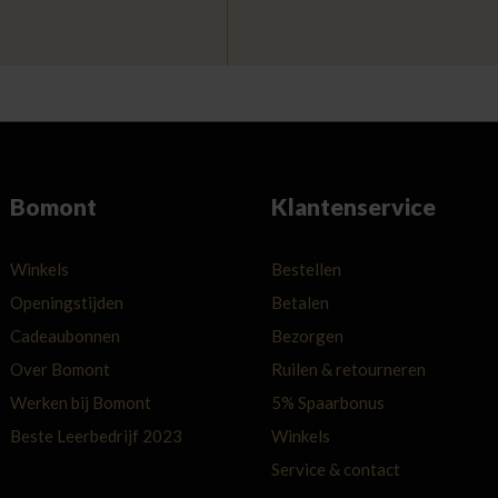
Bomont
Klantenservice
Winkels
Bestellen
Openingstijden
Betalen
Cadeaubonnen
Bezorgen
Over Bomont
Ruilen & retourneren
Werken bij Bomont
5% Spaarbonus
Beste Leerbedrijf 2023
Winkels
Service & contact