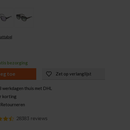
attabel
atis bezorging
eg toe
Zet op verlanglijst
3 werkdagen thuis met DHL
r korting
 Retourneren