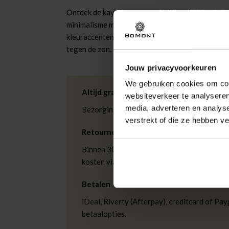
Ontdek de kaya heren zonnebril van A Kjaerbede 
minimalisme met een moderne uitstraling, dankzi
kleuraccenten. Perfect voor dagelijks gebruik, 
tegen de zon.
Jouw privacyvoorkeuren
We gebruiken cookies om cont
Altijd gratis bezorging
websiteverkeer te analyseren
media, adverteren en analys
Bezorging is altijd gratis, binnen 1-3 wer
verstrekt of die ze hebben v
Retourneren
Binnen 30 dagen eenvoudig retourneren via
kosten via PostNL. In de Bomont winkels ku
Betalen
iDeal, Riverty (Afterpay), creditcard of Payp
betaalopties.