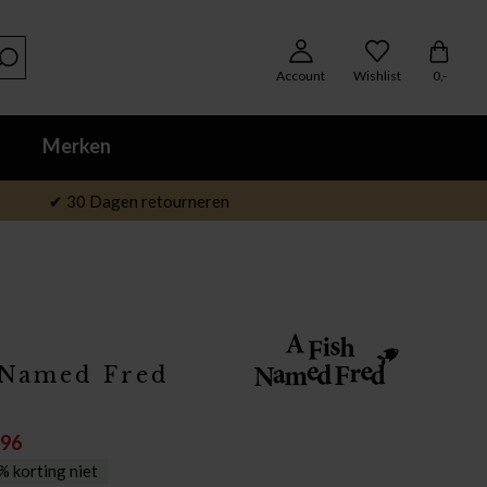
Account
Wishlist
0,-
Merken
✔ 30 Dagen retourneren
 Named Fred
,96
 korting niet