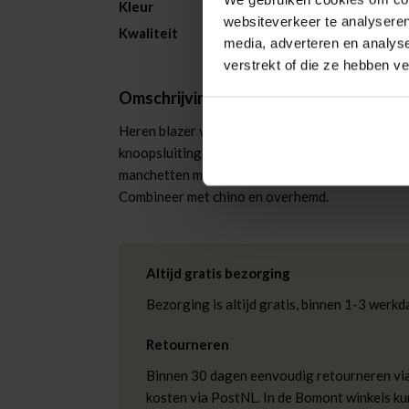
Kleur
Blauw
websiteverkeer te analyseren
Kwaliteit
91% Polyest
media, adverteren en analys
verstrekt of die ze hebben v
Omschrijving
Heren blazer van A Fish Named Fred met regular
knoopsluiting. Het effen, lichtblauwe colbert h
manchetten met knopen. De contrasterende voeri
Combineer met chino en overhemd.
Altijd gratis bezorging
Bezorging is altijd gratis, binnen 1-3 wer
Retourneren
Binnen 30 dagen eenvoudig retourneren via
kosten via PostNL. In de Bomont winkels ku