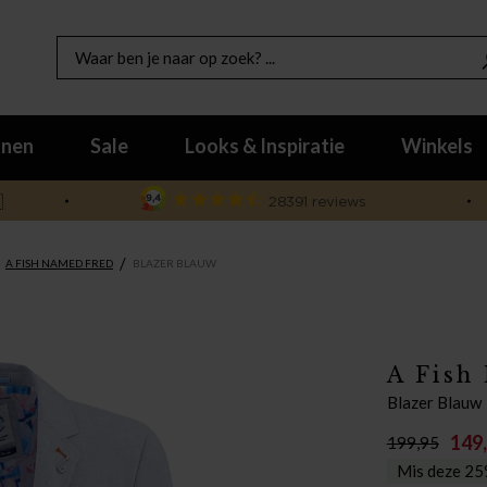
nen
Sale
Looks & Inspiratie
Winkels

/
A FISH NAMED FRED
BLAZER BLAUW
A Fish
Blazer Blauw
149
199,95
Mis deze 25%