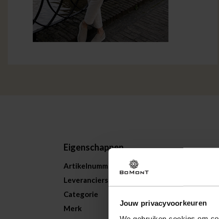
Eigenschappen
Artikelnummer
259443-BL
Leveranciersnummer
33.105
Categorie
Blazers
Jouw privacyvoorkeuren
Merk
A Fish Name
We gebruiken cookies om cont