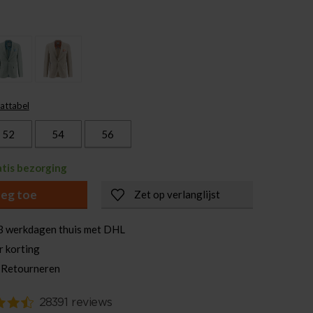
attabel
52
54
56
atis bezorging
eg toe
Zet op verlanglijst
3 werkdagen thuis met DHL
r korting
 Retourneren