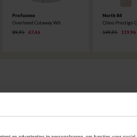
Profuomo
North 84
Overhemd Cutaway Wit
Chino Prestige C
89,95
67,46
149,95
119,96
d Fred
ent en advertenties te personaliseren, om functies voor social