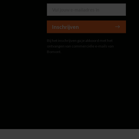
Inschrijven
Bij het inschrijven ga je akkoord met het
ontvangen van commerciële e-mails van
Bomont.