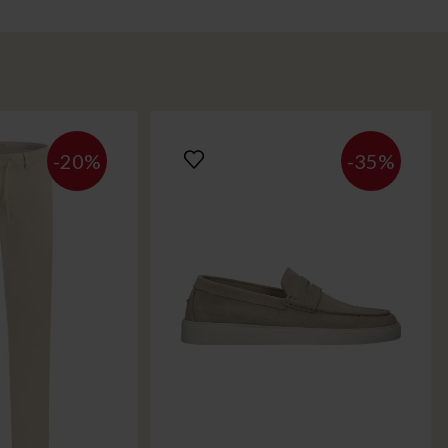
-20%
-35%