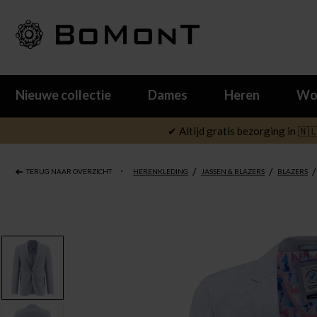
Nieuwe collectie
Dames
Heren
Wo
✔ Altijd gratis bezorging in 🇳
/
/
/
TERUG NAAR OVERZICHT
HERENKLEDING
JASSEN & BLAZERS
BLAZERS