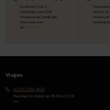
En binnen 1 tot 3
Onze klant
werkdagen door DHL
een 9.5 uit
thuisbezorgd. Bekijk alle
reviews of
informatie over
ervaring m
de
bezorgtijd
.
Vragen
0118 586 400
Maandag t/m vrijdag van 08.30 tot 17.00
uur.