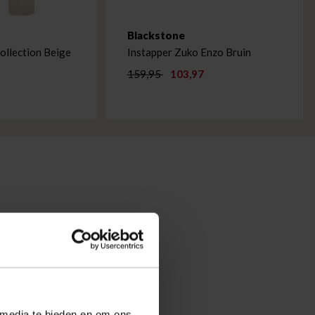
Blackstone
ollection Beige
Instapper Zuko Enzo Bruin
159,95
103,97
 media te bieden en om ons