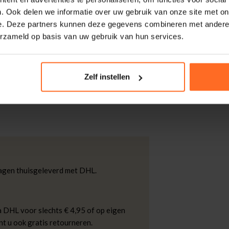
. Ook delen we informatie over uw gebruik van onze site met on
er, 4% Viscose, 4% Linen, 1% Elastane
e. Deze partners kunnen deze gegevens combineren met andere i
erzameld op basis van uw gebruik van hun services.
 pasvorm, reverskraag, spreidkraag en
Zelf instellen
eeft klepzakken voor, lange mouwen en
ng en pochet geven extra detail.
kdagen thuisgeleverd met DHL.
 DHL voor slechts € 4,95 of op eigen
nt u ook gratis retourneren.