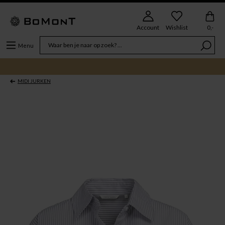
Account
Wishlist
0,-
Menu
MIDI JURKEN