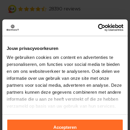
Omschrijving
Jurk van Yaya met casual, minimalistische uitstraling en
streeppatroon. De overhemdkraag en lange mouwen met
Jouw privacyvoorkeuren
manchetten en knopen geven een nette afwerking. Midi
We gebruiken cookies om content en advertenties te
lengte met afgeronde zoom, zijsplitten en een strikdetail in
personaliseren, om functies voor social media te bieden
de taille. Combineer met sneakers of loafers.
en om ons websiteverkeer te analyseren. Ook delen we
informatie over uw gebruik van onze site met onze
Eigenschappen
partners voor social media, adverteren en analyse. Deze
partners kunnen deze gegevens combineren met andere
Artikelnummer
263273-GY
informatie die u aan ze heeft verstrekt of die ze hebben
Leveranciersnummer
01-601211-606
Altijd gratis bezorging
verzameld op basis van uw gebruik van hun services.
Categorie
Midi jurken
Bezorging is altijd gratis, binnen 1-3 werkdagen
thuisgeleverd met DHL.
Merk
Yaya
lengte rok of jurk
Midi-lengte
Accepteren
Retourneren