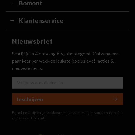
Bomont
Klantenservice
Nieuwsbrief
Schrijf je in & ontvang € 5,- shoptegoed! Ontvang een
paar keer per week de leukste (exclusieve!) acties &
nieuwste items.
Inschrijven
Bij het inschrijven ga je akkoord met het ontvangen van commerciële
e-mails van Bomont.