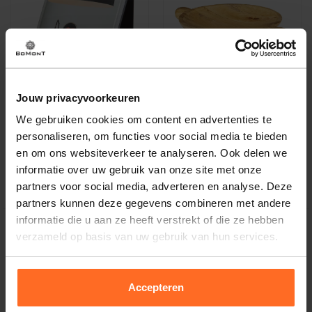
Jouw privacyvoorkeuren
We gebruiken cookies om content en advertenties te
WOOOD
WOOOD
personaliseren, om functies voor social media te bieden
Brook boekenstandaard staand
Schaal Hout Bruin
metaal zwart Zwart
en om ons websiteverkeer te analyseren. Ook delen we
34,95
25,95
informatie over uw gebruik van onze site met onze
partners voor social media, adverteren en analyse. Deze
partners kunnen deze gegevens combineren met andere
informatie die u aan ze heeft verstrekt of die ze hebben
verzameld op basis van uw gebruik van hun services.
Altijd gratis bezorging
Accepteren
En binnen 1 tot 3 werkdagen door DHL