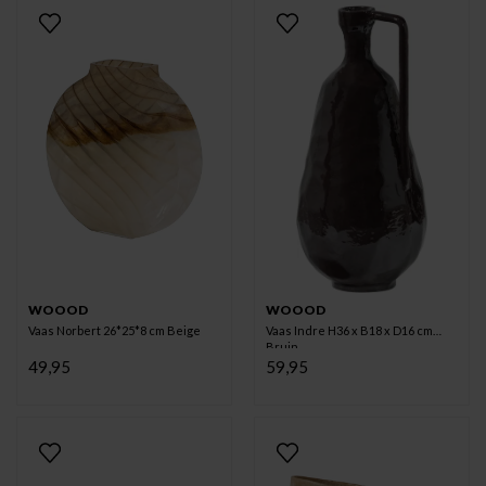
WOOOD
WOOOD
Vaas Norbert 26*25*8 cm Beige
Vaas Indre H36 x B18 x D16 cm
Bruin
49,95
59,95