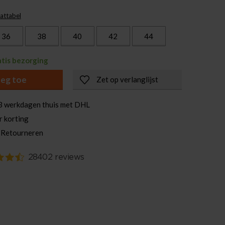
attabel
36
38
40
42
44
atis bezorging
eg toe
Zet op verlanglijst
3 werkdagen thuis met DHL
r korting
 Retourneren