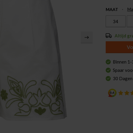
MAAT
Ma
34
Altijd gr
Vo
Binnen 1-
Spaar voo
30 Dagen
Pauze