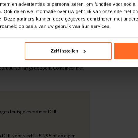
ent en advertenties te personaliseren, om functies voor social
en
. Ook delen we informatie over uw gebruik van onze site met on
e. Deze partners kunnen deze gegevens combineren met andere i
0cm lang en draagt maat 36
erzameld op basis van uw gebruik van hun services.
Zelf instellen
n bloemendessin. De elastische taille zit
 korte pijpen geven bewegingsvrijheid.
 borduursel langs de zoom. Combineer met
kdagen thuisgeleverd met DHL.
 DHL voor slechts € 4,95 of op eigen