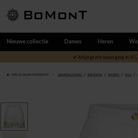
Nieuwe collectie
Dames
Heren
Wo
✔ Altijd gratis bezorging in 🇳
/
/
/
/
TERUG NAAR OVERZICHT
DAMESKLEDING
BROEKEN
SHORTS
VILA