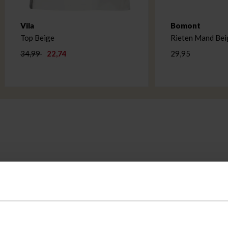
Vila
Bomont
Top Beige
Rieten Mand Bei
34,99
22,74
29,95