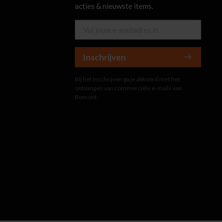
acties & nieuwste items.
Inschrijven
Bij het inschrijven ga je akkoord met het
ontvangen van commerciële e-mails van
Bomont.