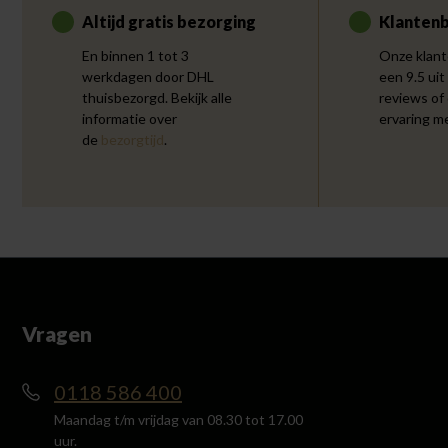
Altijd gratis bezorging
Klantenb
En binnen 1 tot 3
Onze klant
werkdagen door DHL
een 9.5 uit
thuisbezorgd. Bekijk alle
reviews of
informatie over
ervaring m
de
bezorgtijd
.
Vragen
0118 586 400
Maandag t/m vrijdag van 08.30 tot 17.00
uur.