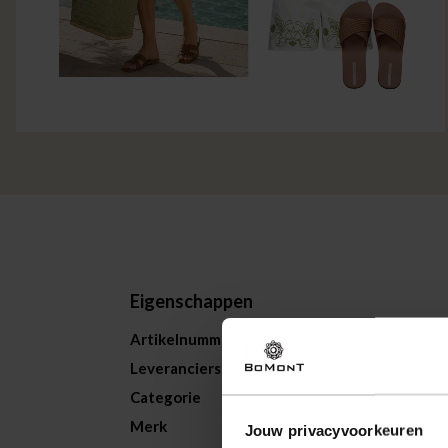
Eigenschappen
Artikelnummer
258903-BG
Leveranciersnummer
14115770
Categorie
Shorts
Merk
Vila
Jouw privacyvoorkeuren