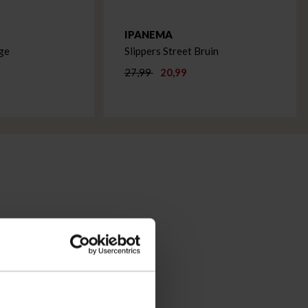
IPANEMA
ge
Slippers Street Bruin
27,99
20,99