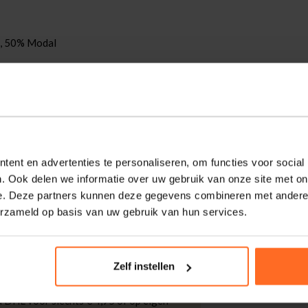
, 50% Modal
ling. Dit model heeft een polokraag met
regular fit draagt prettig en oogt verzorgd.
zoom en het subtiele merkdetail maken
ent en advertenties te personaliseren, om functies voor social
. Ook delen we informatie over uw gebruik van onze site met on
e. Deze partners kunnen deze gegevens combineren met andere i
erzameld op basis van uw gebruik van hun services.
kdagen thuisgeleverd met DHL.
Zelf instellen
 DHL voor slechts € 4,95 of op eigen