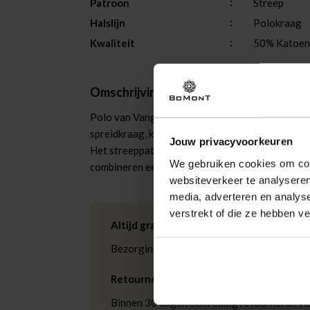
Patroon
Streep
Halslijn
Polokraag
Kwaliteit
50% Katoen
Omschrijving
Polo van Vanguard met casual, sportieve uitstra
spreidkraag, knoopsluiting en korte mouwen. De 
Jouw privacyvoorkeuren
Het streeppatroon, de ribboorden aan mouw en 
We gebruiken cookies om cont
combineren eenvoudig.
websiteverkeer te analyseren
media, adverteren en analys
verstrekt of die ze hebben v
Altijd gratis bezorging
Bezorging is altijd gratis, binnen 1-3 wer
Retourneren
Binnen 30 dagen eenvoudig retourneren via