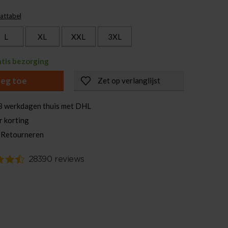
attabel
L
XL
XXL
3XL
atis bezorging
eg toe
Zet op verlanglijst
3 werkdagen thuis met DHL
r korting
 Retourneren