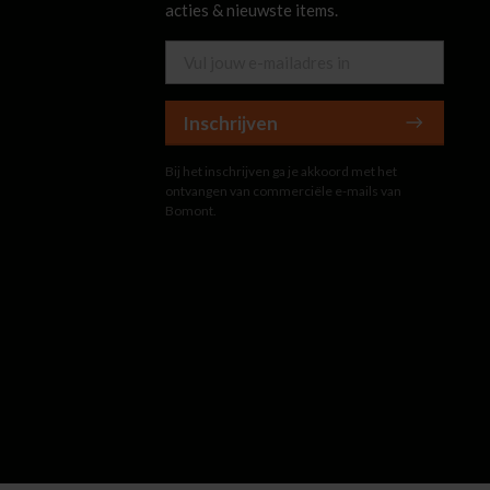
acties & nieuwste items.
Inschrijven
Bij het inschrijven ga je akkoord met het
ontvangen van commerciële e-mails van
Bomont.