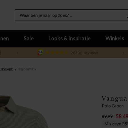
nen
Sale
Looks & Inspiratie
Winkels

/
ANGUARD
POLO GROEN
Vangua
Polo Groen
58,4
89,99
Mis deze 35%