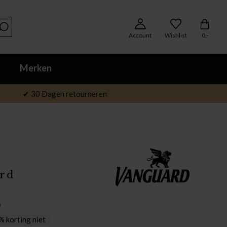
Account
Wishlist
0,-
Merken
✔ 30 Dagen retourneren
rd
9
 korting niet