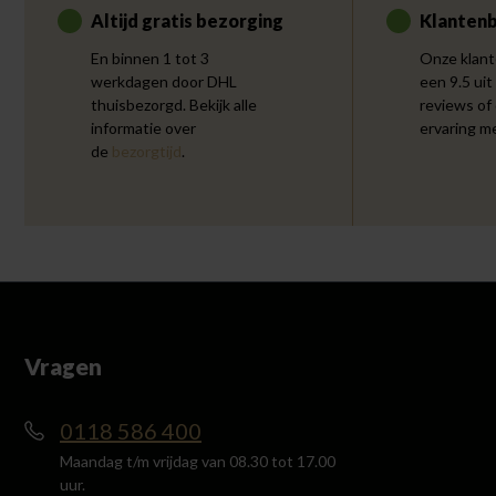
Altijd gratis bezorging
Klantenb
En binnen 1 tot 3
Onze klant
werkdagen door DHL
een 9.5 uit
thuisbezorgd. Bekijk alle
reviews of
informatie over
ervaring m
de
bezorgtijd
.
Vragen
0118 586 400
Maandag t/m vrijdag van 08.30 tot 17.00
uur.