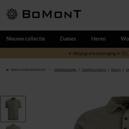
Nieuwe collectie
Dames
Heren
Wo
✔ Altijd gratis bezorging in 🇳
/
/
/
TERUG NAAR OVERZICHT
HERENKLEDING
T-SHIRTS & POLO'S
POLO'S
V