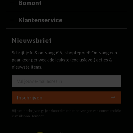
Bomont
Klantenservice
Nieuwsbrief
Schrijf je in & ontvang € 5,- shoptegoed! Ontvang een
paar keer per week de leukste (exclusieve!) acties &
nieuwste items.
Inschrijven
Bij het inschrijven ga je akkoord met het ontvangen van commerciële
e-mails van Bomont.