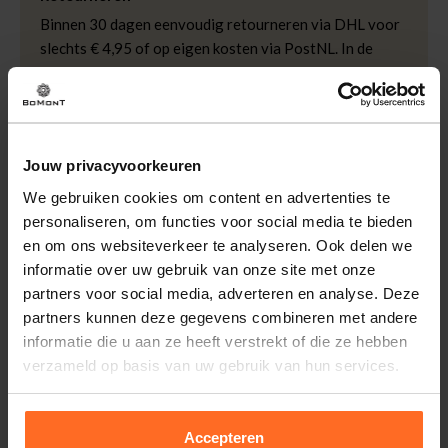
Kleur
Navy
Binnen 30 dagen eenvoudig retourneren via DHL voor
slechts € 4,95 of op eigen kosten via PostNL. In de
Bomont winkels kunt u ook gratis retourneren.
Betalen
iDeal, Riverty (Afterpay), creditcard of Paypal, kies zelf
één van de vele betaalopties.
Jouw privacyvoorkeuren
We gebruiken cookies om content en advertenties te
5% Spaarbonus
personaliseren, om functies voor social media te bieden
Besteed € 100,- binnen een half jaar en krijg € 5,- retour
en om ons websiteverkeer te analyseren. Ook delen we
in de vorm van een waardecheque. Log in je account en
informatie over uw gebruik van onze site met onze
bekijk evt. openstaande waardecheques en je
partners voor social media, adverteren en analyse. Deze
puntensaldo.
partners kunnen deze gegevens combineren met andere
informatie die u aan ze heeft verstrekt of die ze hebben
verzameld op basis van uw gebruik van hun services.
Accepteren