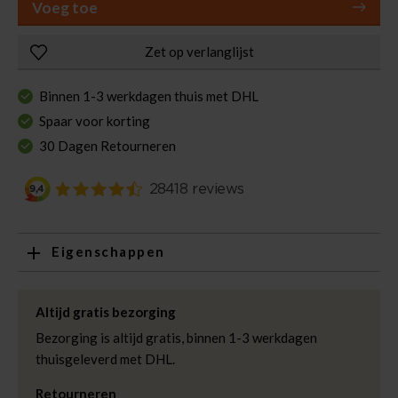
Voeg toe
Zet op verlanglijst
Binnen 1-3 werkdagen thuis met DHL
Spaar voor korting
30 Dagen Retourneren
Eigenschappen
Artikelnummer
233842-NY
Leveranciersnummer
TRTIIA332
Altijd gratis bezorging
Categorie
Alle artikelen
Bezorging is altijd gratis, binnen 1-3 werkdagen
thuisgeleverd met DHL.
Merk
Tresanti
Doelgroep
Heren
Retourneren