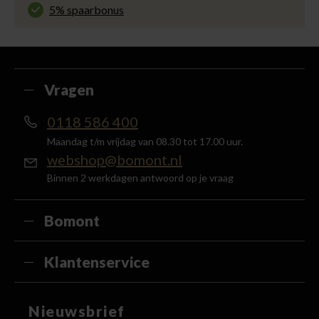
voor slechts € 4,95 of gratis in onze winkels.
5% spaarbonus
Besteed min. € 100,- binnen een half jaar, bestel
met je account en ontvang 5% van het bedrag
terug in de vorm van een waardecheque.
Vragen
0118 586 400
Maandag t/m vrijdag van 08.30 tot 17.00 uur.
webshop@bomont.nl
Binnen 2 werkdagen antwoord op je vraag
Bomont
Klantenservice
Nieuwsbrief