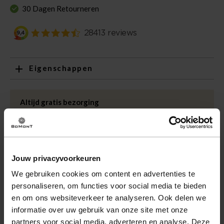
30 Dagen Retourneren
Eigenschappen
Artikelnummer
218841-MU
Leveranciersnummer
TRSHGA265BK
Altijd gratis bezorging
Categorie
Korte mouw
Bezorging is altijd gratis, binnen 1-3 werkdagen
thuisgeleverd met DHL.
Merk
Tresanti
Kleur
Multi
Retourneren
Jouw privacyvoorkeuren
Kwaliteit
97% katoen, 3%
Binnen 30 dagen eenvoudig retourneren via DHL voor
elastaan
We gebruiken cookies om content en advertenties te
slechts € 4,95 of op eigen kosten via PostNL. In de
personaliseren, om functies voor social media te bieden
Bomont winkels kunt u ook gratis retourneren.
en om ons websiteverkeer te analyseren. Ook delen we
Betalen
informatie over uw gebruik van onze site met onze
iDeal, Riverty (Afterpay), creditcard of Paypal, kies zelf
partners voor social media, adverteren en analyse. Deze