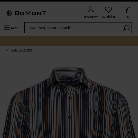
Account
Wishlist
0,-
Menu
KORTE MOUW