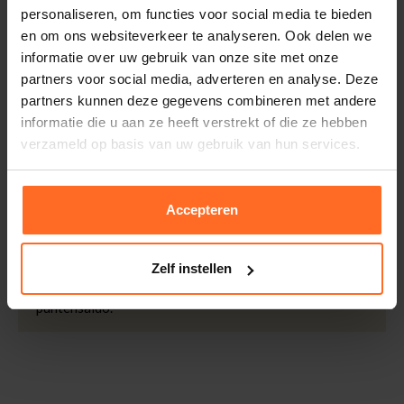
personaliseren, om functies voor social media te bieden
Doelgroep
Heren
Retourneren
en om ons websiteverkeer te analyseren. Ook delen we
Mouwlengte
Lange Mouw
Binnen 30 dagen eenvoudig retourneren via DHL voor
informatie over uw gebruik van onze site met onze
Kleur
Navy
slechts € 4,95 of op eigen kosten via PostNL. In de
partners voor social media, adverteren en analyse. Deze
Bomont winkels kunt u ook gratis retourneren.
Kwaliteit
63% Katoen / 37%
partners kunnen deze gegevens combineren met andere
Polyester
informatie die u aan ze heeft verstrekt of die ze hebben
Betalen
verzameld op basis van uw gebruik van hun services.
iDeal, Riverty (Afterpay), creditcard of Paypal, kies zelf
één van de vele betaalopties.
Accepteren
5% Spaarbonus
Besteed € 100,- binnen een half jaar en krijg € 5,- retour
in de vorm van een waardecheque. Log in je account en
Zelf instellen
bekijk evt. openstaande waardecheques en je
puntensaldo.