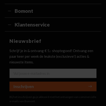
Bomont
Klantenservice
Nieuwsbrief
Schrijf je in & ontvang € 5,- shoptegoed! Ontvang een
paar keer per week de leukste (exclusieve!) acties &
nieuwste items.
Inschrijven
Bij het inschrijven ga je akkoord met het ontvangen van commerciële
e-mails van Bomont.