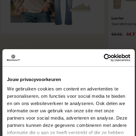
Luctor
64,9
99,95
Omschrijving
Jouw privacyvoorkeuren
Schoenen TH Logo Court Trainers Suede van Tommy
Hilfiger zijn minimalistische schoenen met effen suède
We gebruiken cookies om content en advertenties te
bovenwerk en subtiel logo. De dikke, witte rubberzool en
personaliseren, om functies voor social media te bieden
het zachte, gevoerde hielstuk geven steun bij elke stap.
en om ons websiteverkeer te analyseren. Ook delen we
Combineer met jeans of chino voor een casual, trendy
informatie over uw gebruik van onze site met onze
outfit.
partners voor social media, adverteren en analyse. Deze
partners kunnen deze gegevens combineren met andere
Eigenschappen
informatie die u aan ze heeft verstrekt of die ze hebben