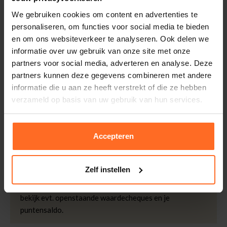
Leveranciersnummer
Y9110270
Altijd gratis bezorging
We gebruiken cookies om content en advertenties te
Categorie
Alle Tassen
Bezorging is altijd gratis, binnen 1-3 werkdagen
personaliseren, om functies voor social media te bieden
thuisgeleverd met DHL.
Merk
Superdry & Co
en om ons websiteverkeer te analyseren. Ook delen we
Doelgroep
Dames
informatie over uw gebruik van onze site met onze
Retourneren
partners voor social media, adverteren en analyse. Deze
Kleur
Off White
Binnen 30 dagen eenvoudig retourneren via DHL voor
partners kunnen deze gegevens combineren met andere
Maat riem
One size
slechts € 4,95 of op eigen kosten via PostNL. In de
informatie die u aan ze heeft verstrekt of die ze hebben
Bomont winkels kunt u ook gratis retourneren.
Kwaliteit
100% Katoen
verzameld op basis van uw gebruik van hun services.
Betalen
iDeal, Riverty (Afterpay), creditcard of Paypal, kies zelf
Accepteren
één van de vele betaalopties.
5% Spaarbonus
Zelf instellen
Besteed € 100,- binnen een half jaar en krijg € 5,- retour
in de vorm van een waardecheque. Log in je account en
bekijk evt. openstaande waardecheques en je
puntensaldo.