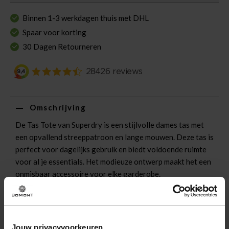
Binnen 1-3 werkdagen thuis met DHL
Spaar voor korting
30 Dagen Retourneren
Omschrijving
De Tas Tote van Superdry is een stijlvolle dames tas met
een opvallend streeppatroon en lange mouwen. Deze tas is
perfect voor dagelijks gebruik en biedt voldoende ruimte
voor al je essentials. Het modieuze ontwerp maakt het een
onmisbaar accessoire voor elke garderobe.
Eigenschappen
Artikelnummer
244961-OW
Jouw privacyvoorkeuren