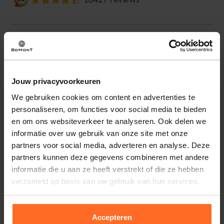
Omschrijving
De Pantalon Linnen blend van Summum biedt een casual en
comfortabele look met een losse fit. Uitgerust met een
normale taille, voorzakken en een koordsluiting, is deze
Jouw privacyvoorkeuren
dames pantalon ideaal voor ontspannen gelegenheden.
We gebruiken cookies om content en advertenties te
Het ontwerp combineert stijl en functionaliteit
personaliseren, om functies voor social media te bieden
moeiteloos.
en om ons websiteverkeer te analyseren. Ook delen we
informatie over uw gebruik van onze site met onze
Eigenschappen
partners voor social media, adverteren en analyse. Deze
Artikelnummer
257141-BR
partners kunnen deze gegevens combineren met andere
informatie die u aan ze heeft verstrekt of die ze hebben
Leveranciersnummer
4s2953-11780
Altijd gratis bezorging
verzameld op basis van uw gebruik van hun services.
Categorie
Broeken
Bezorging is altijd gratis, binnen 1-3 werkdagen
thuisgeleverd met DHL.
Merk
Summum
Doelgroep
Dames
Accepteren
Retourneren