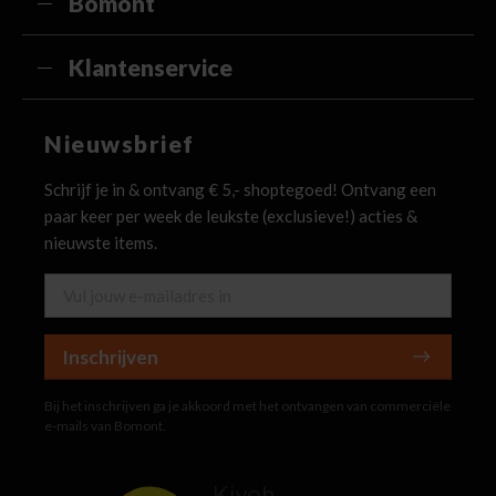
Bomont
Klantenservice
Nieuwsbrief
Schrijf je in & ontvang € 5,- shoptegoed! Ontvang een
paar keer per week de leukste (exclusieve!) acties &
nieuwste items.
Inschrijven
Bij het inschrijven ga je akkoord met het ontvangen van commerciële
e-mails van Bomont.