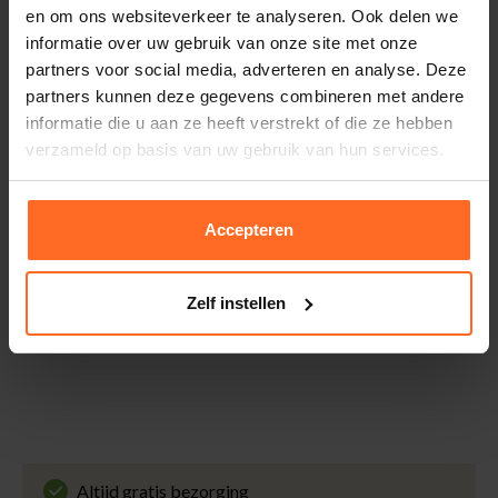
Mouwlengte
Lange Mouw
Binnen 30 dagen eenvoudig retourneren via DHL voor
en om ons websiteverkeer te analyseren. Ook delen we
Wassen
30°c Bonte Was, Niet In
slechts € 4,95 of op eigen kosten via PostNL. In de
informatie over uw gebruik van onze site met onze
Droger, Lage Temp Strijk
Bomont winkels kunt u ook gratis retourneren.
partners voor social media, adverteren en analyse. Deze
Kleur
Rood
partners kunnen deze gegevens combineren met andere
Betalen
informatie die u aan ze heeft verstrekt of die ze hebben
Kwaliteit
82% Lyocell / 17%
iDeal, Riverty (Afterpay), creditcard of Paypal, kies zelf
verzameld op basis van uw gebruik van hun services.
Polyester / 1% Elastaan
één van de vele betaalopties.
5% Spaarbonus
Accepteren
Besteed € 100,- binnen een half jaar en krijg € 5,- retour
in de vorm van een waardecheque. Log in je account en
bekijk evt. openstaande waardecheques en je
Zelf instellen
puntensaldo.
Altijd gratis bezorging