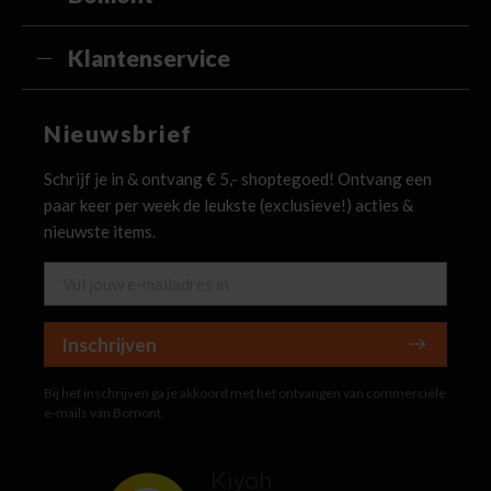
Klantenservice
Nieuwsbrief
Schrijf je in & ontvang € 5,- shoptegoed! Ontvang een
paar keer per week de leukste (exclusieve!) acties &
nieuwste items.
Inschrijven
Bij het inschrijven ga je akkoord met het ontvangen van commerciële
e-mails van Bomont.