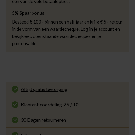
één van de vele betaalopties.
draagt maat XS
5% Spaarbonus
Besteed € 100,- binnen een half jaar en krijg € 5,- retour
in de vorm van een waardecheque. Log in je account en
bekijk evt. openstaande waardecheques en je
puntensaldo.
Altijd gratis bezorging
En binnen 1 tot 3 werkdagen door DHL
thuisbezorgd. Bekijk alle informatie over
Klantenbeoordeling 9.5 / 10
de
bezorgtijd
.
Onze klanten beoordelen ons met een 9.5 uit 10
op Kiyoh. Bekijk alle reviews of deel jouw eigen
30 Dagen retourneren
ervaring met ons.
Gemakkelijk en voordelig via de DHL Parcelshop
voor slechts € 4,95 of gratis in onze winkels.