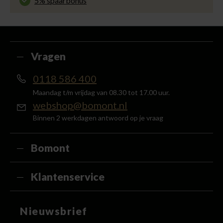
5% spaarbonus
Besteed min. € 100,- binnen een half jaar, bestel
met je account en ontvang 5% van het bedrag
terug in de vorm van een waardecheque.
Vragen
0118 586 400
Maandag t/m vrijdag van 08.30 tot 17.00 uur.
webshop@bomont.nl
Binnen 2 werkdagen antwoord op je vraag
Bomont
Klantenservice
Nieuwsbrief