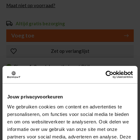
Maat niet op voorraad?
Altijd gratis bezorging
Voeg toe
Zet op verlanglijst
Binnen 1-3 werkdagen thuis met DHL
Spaar voor korting
30 Dagen Retourneren
Jouw privacyvoorkeuren
We gebruiken cookies om content en advertenties te
personaliseren, om functies voor social media te bieden
Omschrijving
en om ons websiteverkeer te analyseren. Ook delen we
informatie over uw gebruik van onze site met onze
De pantalon bonded van Studio Anneloes is een effen
partners voor social media, adverteren en analyse. Deze
pantalon met een normale taillehoogte. Deze stijlvolle