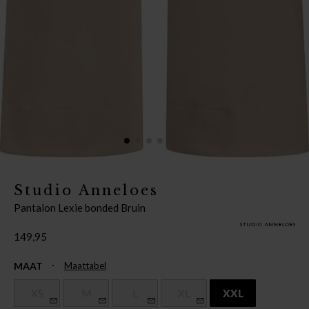
Studio Anneloes
Pantalon Lexie bonded Bruin
149,95
MAAT
Maattabel
XS
M
L
XL
XXL