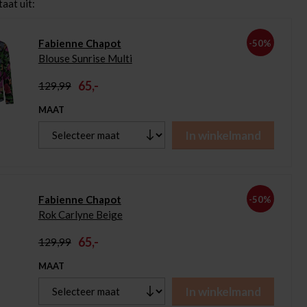
aat uit:
Fabienne Chapot
-50%
Blouse Sunrise Multi
65,-
129,99
MAAT
In winkelmand
Fabienne Chapot
-50%
Rok Carlyne Beige
65,-
129,99
MAAT
In winkelmand