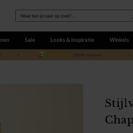
nen
Sale
Looks & Inspiratie
Winkels

Stij
Chap