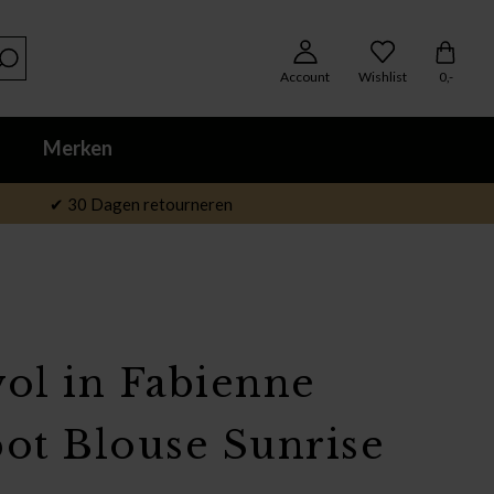
Account
Wishlist
0,-
Merken
✔ 30 Dagen retourneren
lvol in Fabienne
ot Blouse Sunrise