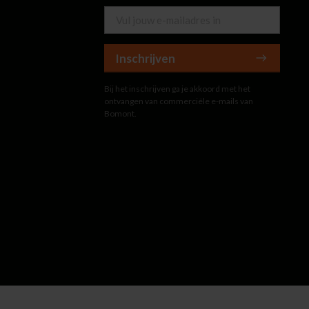
Inschrijven
Bij het inschrijven ga je akkoord met het
ontvangen van commerciële e-mails van
Bomont.