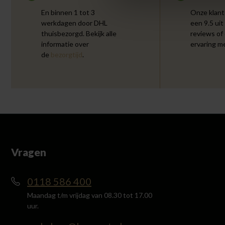
En binnen 1 tot 3
Onze klant
werkdagen door DHL
een 9.5 uit
thuisbezorgd. Bekijk alle
reviews of
informatie over
ervaring m
de
bezorgtijd
.
Vragen
0118 586 400
Maandag t/m vrijdag van 08.30 tot 17.00
uur.