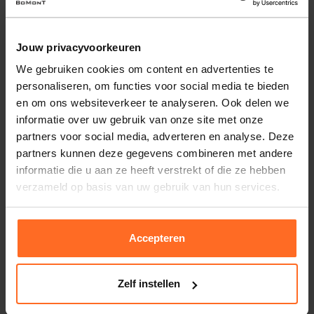
ontwerp met subtiel logo. Tip: combineer met een basic T-
shirt en slippers.
Jouw privacyvoorkeuren
Eigenschappen
We gebruiken cookies om content en advertenties te
Artikelnummer
256510-NY
personaliseren, om functies voor social media te bieden
en om ons websiteverkeer te analyseren. Ook delen we
Leveranciersnummer
1525107100
Altijd gratis bezorging
informatie over uw gebruik van onze site met onze
Categorie
Alle artikelen
Bezorging is altijd gratis, binnen 1-3 werkdagen
partners voor social media, adverteren en analyse. Deze
thuisgeleverd met DHL.
Merk
Shiwi
partners kunnen deze gegevens combineren met andere
Kleur
Navy
informatie die u aan ze heeft verstrekt of die ze hebben
Retourneren
verzameld op basis van uw gebruik van hun services.
Binnen 30 dagen eenvoudig retourneren via DHL voor
slechts € 4,95 of op eigen kosten via PostNL. In de
Bomont winkels kunt u ook gratis retourneren.
Accepteren
Betalen
iDeal, Riverty (Afterpay), creditcard of Paypal, kies zelf
Zelf instellen
één van de vele betaalopties.