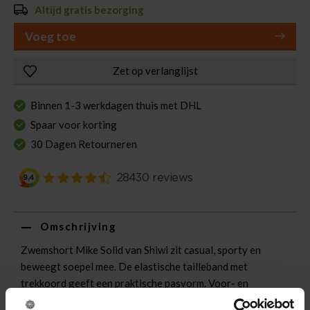
Altijd gratis bezorging
Voeg toe
Zet op verlanglijst
Binnen 1-3 werkdagen thuis met DHL
Spaar voor korting
30 Dagen Retourneren
Omschrijving
Zwemshort Mike Solid van Shiwi zit casual, sporty en
beweegt soepel mee. De elastische tailleband met
trekkoord geeft een praktische pasvorm. Voor- en
achterzakken bieden ruimte voor kleine items. Effen