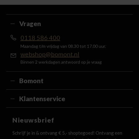
met je account en ontvang 5% van het bedrag
terug in de vorm van een waardecheque.
Vragen
0118 586 400
Maandag t/m vrijdag van 08.30 tot 17.00 uur.
webshop@bomont.nl
Binnen 2 werkdagen antwoord op je vraag
Bomont
Klantenservice
Nieuwsbrief
Schrijf je in & ontvang € 5,- shoptegoed! Ontvang een