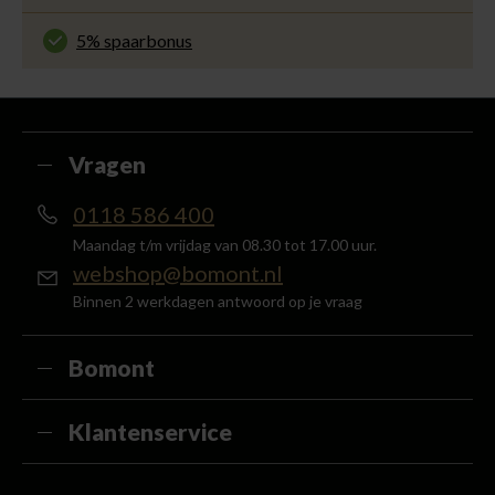
ervaring met ons.
Gemakkelijk en voordelig via de DHL Parcelshop
voor slechts € 4,95 of gratis in onze winkels.
5% spaarbonus
Besteed min. € 100,- binnen een half jaar, bestel
met je account en ontvang 5% van het bedrag
terug in de vorm van een waardecheque.
Vragen
0118 586 400
Maandag t/m vrijdag van 08.30 tot 17.00 uur.
webshop@bomont.nl
Binnen 2 werkdagen antwoord op je vraag
Bomont
Klantenservice