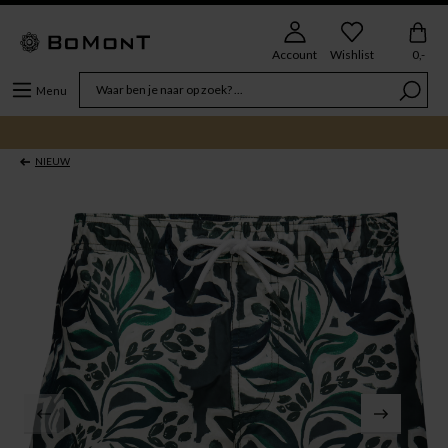
Account
Wishlist
0,-
Menu
NIEUW