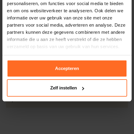
personaliseren, om functies voor social media te bieden
Kleur
Paars
Retourneren
en om ons websiteverkeer te analyseren. Ook delen we
Kwaliteit
100% Katoen.
Binnen 30 dagen eenvoudig retourneren via DHL voor
informatie over uw gebruik van onze site met onze
Afmetingen
Isabelle is 173 cm lang
slechts € 4,95 of op eigen kosten via PostNL. In de
partners voor social media, adverteren en analyse. Deze
en draagt maat XS/S
Bomont winkels kunt u ook gratis retourneren.
partners kunnen deze gegevens combineren met andere
informatie die u aan ze heeft verstrekt of die ze hebben
Betalen
verzameld op basis van uw gebruik van hun services.
iDeal, Riverty (Afterpay), creditcard of Paypal, kies zelf
één van de vele betaalopties.
Accepteren
5% Spaarbonus
Besteed € 100,- binnen een half jaar en krijg € 5,- retour
in de vorm van een waardecheque. Log in je account en
Zelf instellen
bekijk evt. openstaande waardecheques en je
puntensaldo.