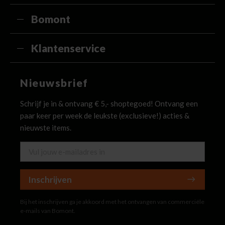
Bomont
Klantenservice
Nieuwsbrief
Schrijf je in & ontvang € 5,- shoptegoed! Ontvang een
paar keer per week de leukste (exclusieve!) acties &
nieuwste items.
Inschrijven
Bij het inschrijven ga je akkoord met het ontvangen van commerciële
e-mails van Bomont.