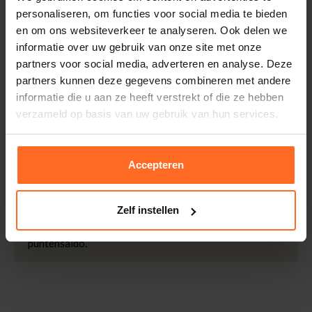
thuisgeleverd met DHL.
Merk
Senses The Label
personaliseren, om functies voor social media te bieden
Kleur
Aqua
Retourneren
en om ons websiteverkeer te analyseren. Ook delen we
Kwaliteit
100% Polyester.
informatie over uw gebruik van onze site met onze
Binnen 30 dagen eenvoudig retourneren via DHL voor
partners voor social media, adverteren en analyse. Deze
slechts € 4,95 of op eigen kosten via PostNL. In de
partners kunnen deze gegevens combineren met andere
Bomont winkels kunt u ook gratis retourneren.
informatie die u aan ze heeft verstrekt of die ze hebben
Betalen
verzameld op basis van uw gebruik van hun services.
iDeal, Riverty (Afterpay), creditcard of Paypal, kies zelf
één van de vele betaalopties.
Accepteren
5% Spaarbonus
Besteed € 100,- binnen een half jaar en krijg € 5,- retour
in de vorm van een waardecheque. Log in je account en
Zelf instellen
bekijk evt. openstaande waardecheques en je
puntensaldo.