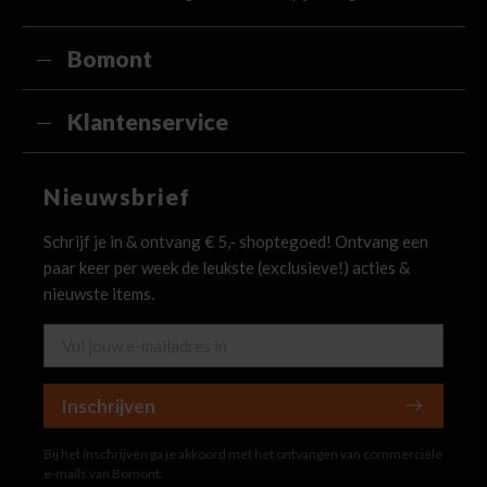
Bomont
Klantenservice
Nieuwsbrief
Schrijf je in & ontvang € 5,- shoptegoed! Ontvang een
paar keer per week de leukste (exclusieve!) acties &
nieuwste items.
Inschrijven
Bij het inschrijven ga je akkoord met het ontvangen van commerciële
e-mails van Bomont.