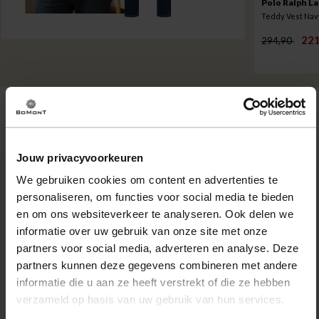
Polo Ralph L
Teddy Vest Nav
221
294,90
Omschrijving
Sneacker New Cup van Scotch & Soda is een schoen voor
Jouw privacyvoorkeuren
casual, trendy dagen. Het effen bovenwerk met perforatie
We gebruiken cookies om content en advertenties te
en subtiel logo geeft een rustige stijl, terwijl de stevige
personaliseren, om functies voor social media te bieden
cupzool en gewatteerde kraag prettig lopen. Combineer
en om ons websiteverkeer te analyseren. Ook delen we
met jeans of chino voor een sportieve, relaxte outfit.
informatie over uw gebruik van onze site met onze
partners voor social media, adverteren en analyse. Deze
Eigenschappen
partners kunnen deze gegevens combineren met andere
Artikelnummer
257954-OW
informatie die u aan ze heeft verstrekt of die ze hebben
Leveranciersnummer
78.71.01.01
verzameld op basis van uw gebruik van hun services.
Altijd gratis bezorging