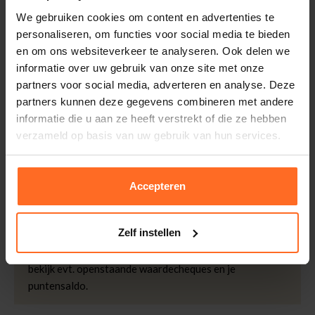
Leveranciersnummer
U9A01264T
Altijd gratis bezorging
We gebruiken cookies om content en advertenties te
Categorie
Korte mouw
Bezorging is altijd gratis, binnen 1-3 werkdagen
personaliseren, om functies voor social media te bieden
thuisgeleverd met DHL.
Merk
Scotch & Soda
en om ons websiteverkeer te analyseren. Ook delen we
Doelgroep
Dames
informatie over uw gebruik van onze site met onze
Retourneren
Mouwlengte
Korte Mouw
, Lange
partners voor social media, adverteren en analyse. Deze
Binnen 30 dagen eenvoudig retourneren via DHL voor
Mouw
partners kunnen deze gegevens combineren met andere
slechts € 4,95 of op eigen kosten via PostNL. In de
informatie die u aan ze heeft verstrekt of die ze hebben
Sluiting
Knopen
Bomont winkels kunt u ook gratis retourneren.
verzameld op basis van uw gebruik van hun services.
Wassen
30°c Fijne Was, Niet In
Betalen
Droger, Lage Temp Strijk
iDeal, Riverty (Afterpay), creditcard of Paypal, kies zelf
Pasvorm
Getailleerde Pasvorm
Accepteren
één van de vele betaalopties.
Kleur
Roze
5% Spaarbonus
Patroon
Effen
Zelf instellen
Besteed € 100,- binnen een half jaar en krijg € 5,- retour
Halslijn
V-hals
in de vorm van een waardecheque. Log in je account en
Kwaliteit
100% Katoen
bekijk evt. openstaande waardecheques en je
puntensaldo.