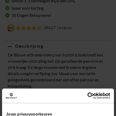
Binnen 1-3 werkdagen thuis met DHL
Spaar voor korting
30 Dagen Retourneren
Omschrijving
De Blouse with embroidery van Scotch & Soda biedt een
vrouwelijke uitstraling met zijn getailleerde pasvorm en
strik kraag. De lange mouwen met broderie anglaise
details voegen verfijning toe. Ideaal voor een nette
gelegenheid, gecombineerd met een effen patroon en
knoopsluiting.
Eigenschappen
Artikelnummer
260328-RZ
Jouw privacyvoorkeuren