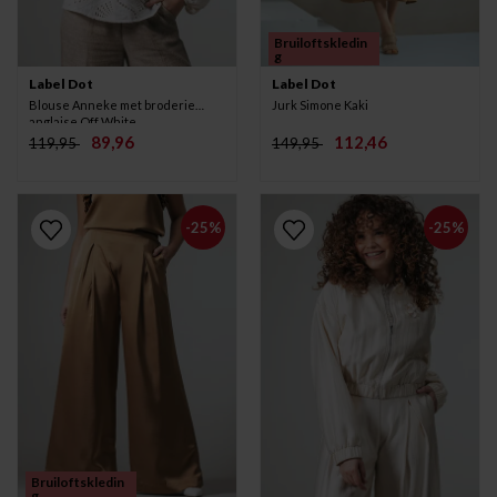
Bruiloftskledin
g
Label Dot
Label Dot
Blouse Anneke met broderie
Jurk Simone Kaki
anglaise Off White
89,96
112,46
119,95
149,95
-25%
-25%
Bruiloftskledin
g