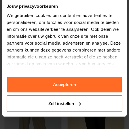
Jouw privacyvoorkeuren
We gebruiken cookies om content en advertenties te
personaliseren, om functies voor social media te bieden
en om ons websiteverkeer te analyseren. Ook delen we
informatie over uw gebruik van onze site met onze
partners voor social media, adverteren en analyse. Deze
partners kunnen deze gegevens combineren met andere
informatie die u aan ze heeft verstrekt of die ze hebben
Label Dot
Label Dot
verzameld op basis van uw gebruik van hun services.
Blouse Aloha Rood
Top Ans Roze
64,97
49,98
99,95
99,95
Accepteren
-20%
-50%
Zelf instellen