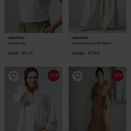
Label Dot
Label Dot
Top Max Wit
Pantalon Remila Off White
33,71
97,46
44,95
129,95
-25%
-25%