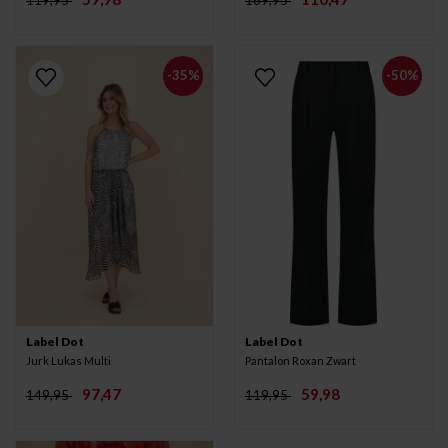
-35%
-50%
Label Dot
Label Dot
Jurk Lukas Multi
Pantalon Roxan Zwart
97,47
59,98
149,95
119,95