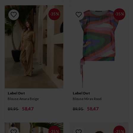
-35%
-35%
Label Dot
Label Dot
Blouse Amara Beige
Blouse Miras Rood
58,47
58,47
89,95
89,95
-35%
-35%