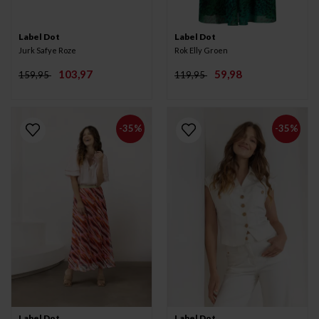
Label Dot
Label Dot
Jurk Safye Roze
Rok Elly Groen
103,97
59,98
159,95
119,95
-35%
-35%
Label Dot
Label Dot