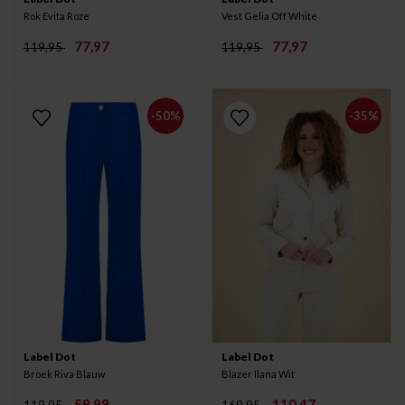
Rok Evita Roze
Vest Gelia Off White
77,97
77,97
119,95
119,95
-50%
-35%
Label Dot
Label Dot
Broek Riva Blauw
Blazer Ilana Wit
59,98
110,47
119,95
169,95