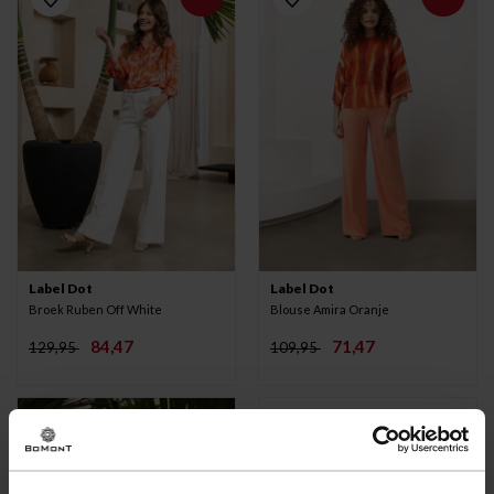
Label Dot
Label Dot
Broek Ruben Off White
Blouse Amira Oranje
84,47
71,47
129,95
109,95
-35%
-50%