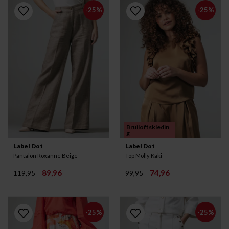
-25%
-25%
Bruiloftskledin
g
Label Dot
Label Dot
Pantalon Roxanne Beige
Top Molly Kaki
89,96
74,96
119,95
99,95
-25%
-25%