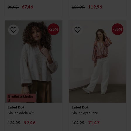
67,46
119,96
89,95
159,95
-25%
-35%
Bruiloftskledin
g
Label Dot
Label Dot
Blouse Adela Wit
Blouse Ayaz Roze
97,46
71,47
129,95
109,95