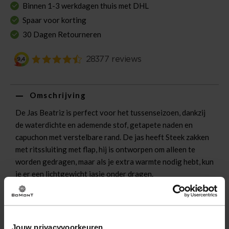
Binnen 1-3 werkdagen thuis met DHL
Spaar voor korting
30 Dagen Retourneren
Omschrijving
De Jas Beatriz is perfect voor het tussenseizoen, dankzij
de waterdichte en ademende stof, getapete naden en
capuchon met verstelbare rand. De jas heeft Steek zakken
met ritssluiting met flap, hij is ontworpen om alleen te
worden gedragen, maar als je extra warmte nodig hebt, kun
je er een lichtgewicht jasje onder dragen.
Eigenschappen
Artikelnummer
257562-ZD
Jouw privacyvoorkeuren