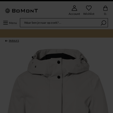
Account
Wishlist
0,-
Menu
PARKA'S