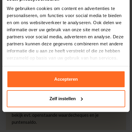
Leveranciersnummer
LR00330261
Altijd gratis bezorging
We gebruiken cookies om content en advertenties te
Categorie
Parka's
Bezorging is altijd gratis, binnen 1-3 werkdagen
personaliseren, om functies voor social media te bieden
thuisgeleverd met DHL.
Merk
Reset
en om ons websiteverkeer te analyseren. Ook delen we
Pasvorm
Straight Fit
informatie over uw gebruik van onze site met onze
Retourneren
partners voor social media, adverteren en analyse. Deze
Kleur
Zand / Kakhi
Binnen 30 dagen eenvoudig retourneren via DHL voor
partners kunnen deze gegevens combineren met andere
buitenstof
Waterdicht
slechts € 4,95 of op eigen kosten via PostNL. In de
informatie die u aan ze heeft verstrekt of die ze hebben
Bomont winkels kunt u ook gratis retourneren.
Kwaliteit
100% Polyester
verzameld op basis van uw gebruik van hun services.
Afmetingen
Isabelle is 173 cm lang
Betalen
en draagt maat S
iDeal, Riverty (Afterpay), creditcard of Paypal, kies zelf
Accepteren
één van de vele betaalopties.
5% Spaarbonus
Zelf instellen
Besteed € 100,- binnen een half jaar en krijg € 5,- retour
in de vorm van een waardecheque. Log in je account en
bekijk evt. openstaande waardecheques en je
puntensaldo.