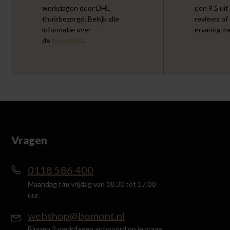
werkdagen door DHL
een 9.5 uit
thuisbezorgd. Bekijk alle
reviews of
informatie over
ervaring m
de
bezorgtijd
.
Vragen
0118 586 400
Maandag t/m vrijdag van 08.30 tot 17.00
uur.
webshop@bomont.nl
Binnen 2 werkdagen antwoord op je vraag