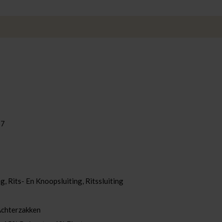
57
g, Rits- En Knoopsluiting
, Ritssluiting
Achterzakken