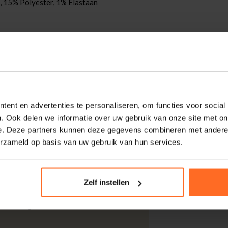
 15% Polyester, 1% Elastaan
rtabel door de normale taille en sluit met
 en achterzakken voor essentials.
e, casual uitstraling. Combineer met T-shirt
ent en advertenties te personaliseren, om functies voor social
. Ook delen we informatie over uw gebruik van onze site met on
e. Deze partners kunnen deze gegevens combineren met andere i
erzameld op basis van uw gebruik van hun services.
kdagen thuisgeleverd met DHL.
Zelf instellen
 DHL voor slechts € 4,95 of op eigen
nt u ook gratis retourneren.