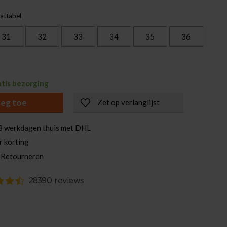
attabel
31
32
33
34
35
36
atis bezorging
eg toe
Zet op verlanglijst
3 werkdagen thuis met DHL
r korting
 Retourneren