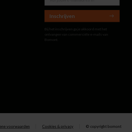
Inschrijven
Bij het inschrijven ga je akkoord met het
ontvangen van commerciële e-mails van
Bomont.
ene voorwaarden
Cookies & privacy
© copyright bomont