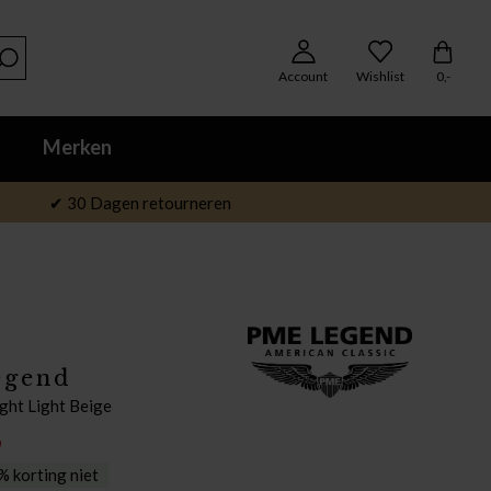
Account
Wishlist
0,-
Merken
✔ 30 Dagen retourneren
egend
ight Light Beige
9
 korting niet