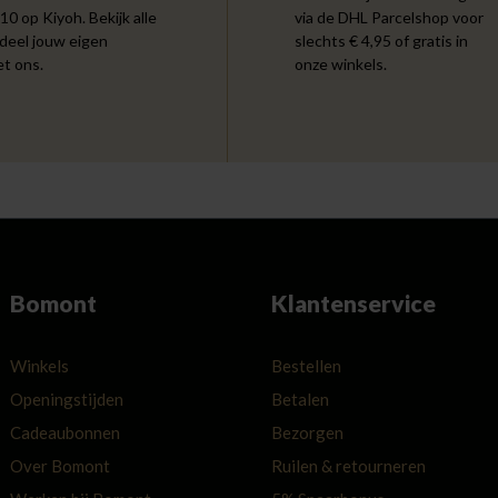
 10 op Kiyoh. Bekijk alle
via de DHL Parcelshop voor
 deel jouw eigen
slechts € 4,95 of gratis in
et ons.
onze winkels.
Bomont
Klantenservice
Winkels
Bestellen
Openingstijden
Betalen
Cadeaubonnen
Bezorgen
Over Bomont
Ruilen & retourneren