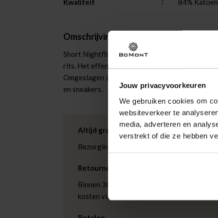
Kwaliteit
84% Katoen,
Omschrijving
Short Nightflight Light van Pme Legend zit comfo
rits. Het effen design heeft 5 zakken, met voor-
Omgeslagen zoom en subtiel logo geven een nett
Jouw privacyvoorkeuren
en sneakers.
We gebruiken cookies om cont
websiteverkeer te analyseren
media, adverteren en analys
Altijd gratis bezorging
verstrekt of die ze hebben v
Bezorging is altijd gratis, binnen 1-3 wer
Retourneren
Binnen 30 dagen eenvoudig retourneren via
kosten via PostNL. In de Bomont winkels ku
Betalen