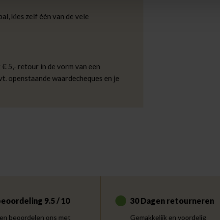
al, kies zelf één van de vele
 € 5,- retour in de vorm van een
evt. openstaande waardecheques en je
eoordeling 9.5 / 10
30 Dagen retourneren
en beoordelen ons met
Gemakkelijk en voordelig