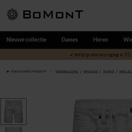
Nieuwe collectie
Dames
Heren
Wo
✔ Altijd gratis bezorging in 🇳
/
/
/
TERUG NAAR OVERZICHT
HERENKLEDING
BROEKEN
SHORTS
PME LE