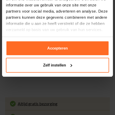
Kleur
Beige
informatie over uw gebruik van onze site met onze
Bomont winkels kunt u ook gratis retourneren.
partners voor social media, adverteren en analyse. Deze
Patroon
Effen
Betalen
partners kunnen deze gegevens combineren met andere
Zakken
Voor- en Achterzakken
iDeal, Riverty (Afterpay), creditcard of Paypal, kies zelf
informatie die u aan ze heeft verstrekt of die ze hebben
Kwaliteit
96% Katoen / 4%
één van de vele betaalopties.
verzameld op basis van uw gebruik van hun services.
Elastaan
5% Spaarbonus
Besteed € 100,- binnen een half jaar en krijg € 5,- retour
Accepteren
in de vorm van een waardecheque. Log in je account en
bekijk evt. openstaande waardecheques en je
puntensaldo.
Zelf instellen
Altijd gratis bezorging
En binnen 1 tot 3 werkdagen door DHL