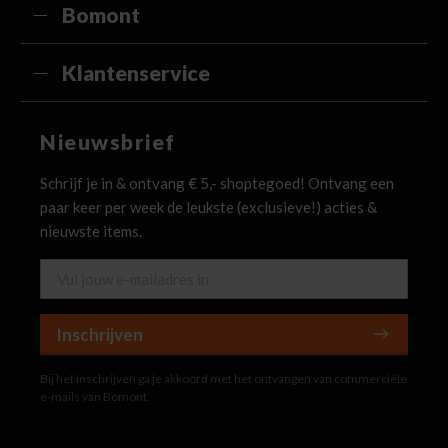
Bomont
Klantenservice
Nieuwsbrief
Schrijf je in & ontvang € 5,- shoptegoed! Ontvang een
paar keer per week de leukste (exclusieve!) acties &
nieuwste items.
Inschrijven
Bij het inschrijven ga je akkoord met het ontvangen van commerciële
e-mails van Bomont.