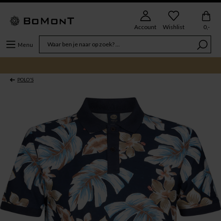
Account
Wishlist
0,-
Menu
POLO'S