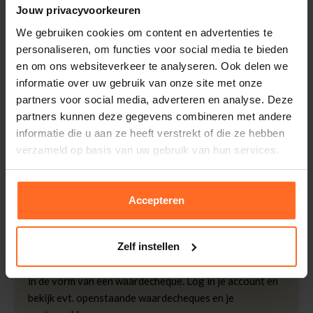
Jouw privacyvoorkeuren
Artikelnummer
261083-BG
Leveranciersnummer
SS262.005218
We gebruiken cookies om content en advertenties te
Altijd gratis bezorging
personaliseren, om functies voor social media te bieden
Categorie
Shorts
Bezorging is altijd gratis, binnen 1-3 werkdagen
en om ons websiteverkeer te analyseren. Ook delen we
thuisgeleverd met DHL.
Merk
Para Mi
informatie over uw gebruik van onze site met onze
Kleur
Beige
Retourneren
partners voor social media, adverteren en analyse. Deze
Kwaliteit
92% Katoen, 6%
partners kunnen deze gegevens combineren met andere
Binnen 30 dagen eenvoudig retourneren via DHL voor
Polyester, 2% Elastaan
informatie die u aan ze heeft verstrekt of die ze hebben
slechts € 4,95 of op eigen kosten via PostNL. In de
verzameld op basis van uw gebruik van hun services.
Bomont winkels kunt u ook gratis retourneren.
Betalen
iDeal, Riverty (Afterpay), creditcard of Paypal, kies zelf
Accepteren
één van de vele betaalopties.
5% Spaarbonus
Zelf instellen
Besteed € 100,- binnen een half jaar en krijg € 5,- retour
in de vorm van een waardecheque. Log in je account en
bekijk evt. openstaande waardecheques en je