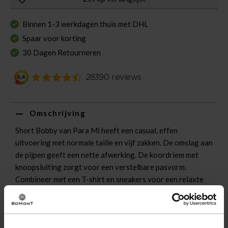
Binnen 1-3 werkdagen thuis met DHL
Spaar voor korting
30 Dagen Retourneren
Omschrijving
Short Bobby van Para Mi heeft een casual, effen
uitvoering met normale taille en vijf zakken. De omslag aan
de pijpen geeft een nette afwerking. De koordriem met
knoopsluiting zorgt voor een verstelbare pasvorm.
Combineer met een T-shirt en sneakers voor een relaxte
outfit.
Eigenschappen