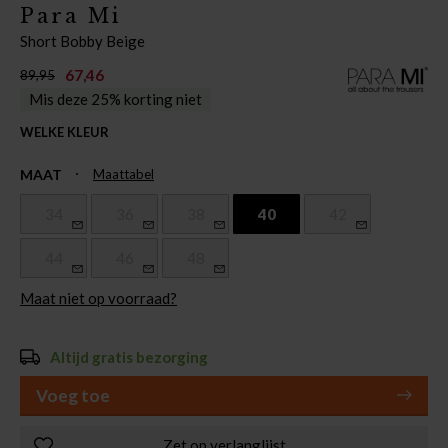
Para Mi
Short Bobby Beige
67,46
89,95
Mis deze 25% korting niet
WELKE KLEUR
MAAT
Maattabel
34
36
38
40
42
44
46
48
Maat niet op voorraad?
Altijd gratis bezorging
Voeg toe
Zet op verlanglijst