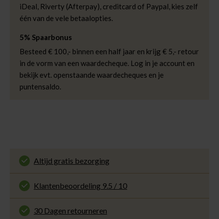
iDeal, Riverty (Afterpay), creditcard of Paypal, kies zelf
één van de vele betaalopties.
5% Spaarbonus
Besteed € 100,- binnen een half jaar en krijg € 5,- retour
in de vorm van een waardecheque. Log in je account en
bekijk evt. openstaande waardecheques en je
puntensaldo.
Altijd gratis bezorging
En binnen 1 tot 3 werkdagen door DHL
thuisbezorgd. Bekijk alle informatie over
Klantenbeoordeling 9.5 / 10
de
bezorgtijd
.
Onze klanten beoordelen ons met een 9.5 uit 10
op Kiyoh. Bekijk alle reviews of deel jouw eigen
30 Dagen retourneren
ervaring met ons.