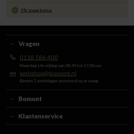
Gemakkelijk en voordelig via de DHL Parcelshop
voor slechts € 4,95 of gratis in onze winkels.
5% spaarbonus
Besteed min. € 100,- binnen een half jaar, bestel
met je account en ontvang 5% van het bedrag
terug in de vorm van een waardecheque.
Vragen
0118 586 400
Maandag t/m vrijdag van 08.30 tot 17.00 uur.
webshop@bomont.nl
Binnen 2 werkdagen antwoord op je vraag
Bomont
Klantenservice