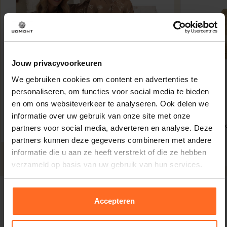
Jouw privacyvoorkeuren
We gebruiken cookies om content en advertenties te
personaliseren, om functies voor social media te bieden
en om ons websiteverkeer te analyseren. Ook delen we
informatie over uw gebruik van onze site met onze
Barts
Hoed Swellie B
partners voor social media, adverteren en analyse. Deze
partners kunnen deze gegevens combineren met andere
39,99
informatie die u aan ze heeft verstrekt of die ze hebben
verzameld op basis van uw gebruik van hun services.
Accepteren
Omschrijving
Pantalon Eline van Nukus heeft een casual, minimalistische