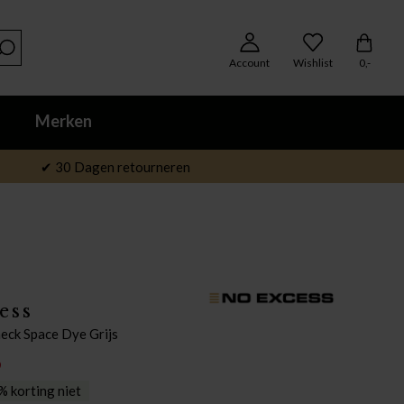
Account
Wishlist
0,-
Merken
✔ 30 Dagen retourneren
ess
eck Space Dye Grijs
9
 korting niet