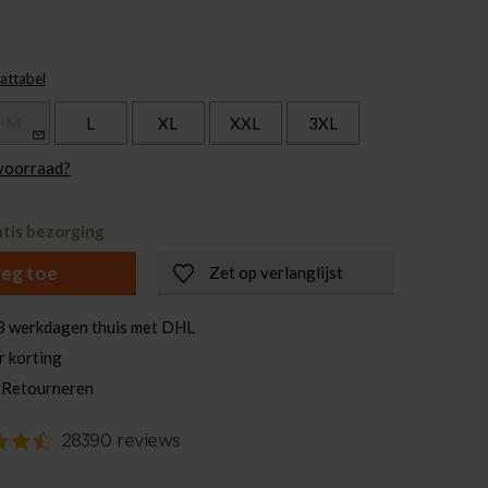
attabel
M
L
XL
XXL
3XL
 voorraad?
atis bezorging
eg toe
Zet op verlanglijst
3 werkdagen thuis met DHL
r korting
 Retourneren