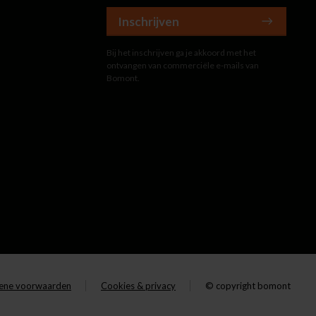
Inschrijven
Bij het inschrijven ga je akkoord met het
ontvangen van commerciële e-mails van
Bomont.
ene voorwaarden
Cookies & privacy
© copyright bomont