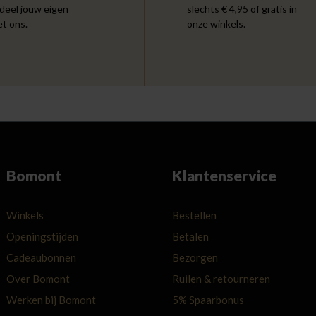
 deel jouw eigen
slechts € 4,95 of gratis in
et ons.
onze winkels.
Bomont
Klantenservice
Winkels
Bestellen
Openingstijden
Betalen
Cadeaubonnen
Bezorgen
Over Bomont
Ruilen & retourneren
Werken bij Bomont
5% Spaarbonus