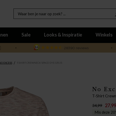
nen
Sale
Looks & Inspiratie
Winkels

/
NO EXCESS
T-SHIRT CREWNECK SPACE DYE GRIJS
No Exc
T-Shirt Crewn
27,9
34,99
Mis deze 20%