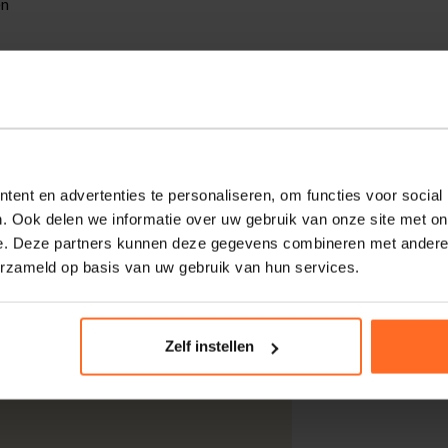
en
t een ronde hals, korte mouwen en een
 Het space dye streeppatroon geeft extra
 op de mouw. Combineer met chino of denim.
ent en advertenties te personaliseren, om functies voor social
. Ook delen we informatie over uw gebruik van onze site met on
e. Deze partners kunnen deze gegevens combineren met andere i
erzameld op basis van uw gebruik van hun services.
kdagen thuisgeleverd met DHL.
Zelf instellen
 DHL voor slechts € 4,95 of op eigen
nt u ook gratis retourneren.