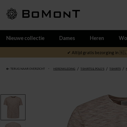
Nieuwe collectie
Dames
Heren
Wo
✔ Altijd gratis bezorging in 🇳
/
/
/
TERUG NAAR OVERZICHT
HERENKLEDING
T-SHIRTS & POLO'S
T-SHIRTS