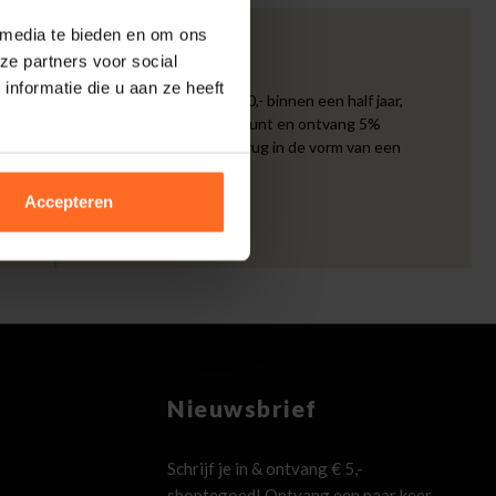
 media te bieden en om ons
ze partners voor social
5% spaarbonus
nformatie die u aan ze heeft
Besteed min. € 100,- binnen een half jaar,
bestel met je account en ontvang 5%
van het bedrag terug in de vorm van een
waardecheque.
Accepteren
Nieuwsbrief
Schrijf je in & ontvang € 5,-
shoptegoed! Ontvang een paar keer