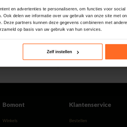
ent en advertenties te personaliseren, om functies voor social
. Ook delen we informatie over uw gebruik van onze site met on
eoordeling 9.5 / 10
30 Dagen retourneren
e. Deze partners kunnen deze gegevens combineren met andere i
en beoordelen ons met
Gemakkelijk en voordelig
erzameld op basis van uw gebruik van hun services.
 10 op Kiyoh. Bekijk alle
via de DHL Parcelshop voor
 deel jouw eigen
slechts € 4,95 of gratis in
et ons.
onze winkels.
Zelf instellen
Bomont
Klantenservice
Winkels
Bestellen