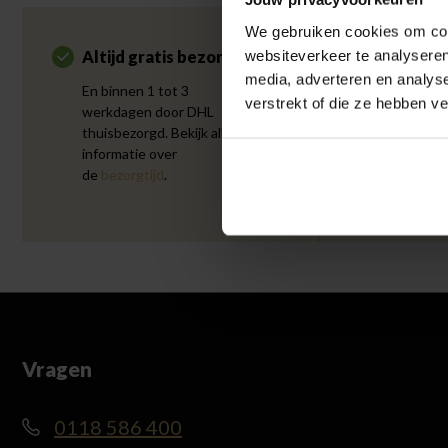
We gebruiken cookies om cont
websiteverkeer te analyseren
Altijd gratis bezorging
Klantenb
media, adverteren en analys
En binnen 1 tot 3
Onze klant
verstrekt of die ze hebben v
werkdagen door DHL
een 9.5 uit
thuisbezorgd. Bekijk alle
reviews of
informatie over
ervaring m
de
bezorgtijd
.
Vragen
0118 586 400