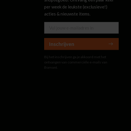
per week de leukste (exclusieve!)
acties & nieuwste items.
Inschrijven
Bij het inschrijven ga je akkoord met het
ontvangen van commerciële e-mails van
Bomont.