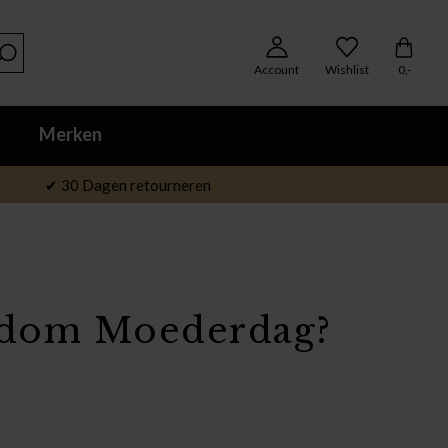
Account
Wishlist
0,-
Merken
✔ 30 Dagen retourneren
ondom Moederdag?