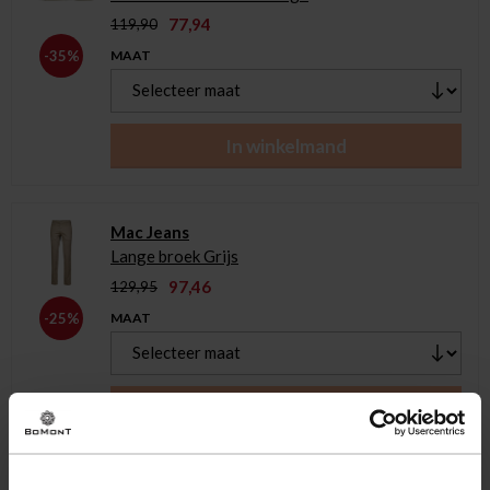
77,94
119,90
MAAT
-35%
In winkelmand
Mac Jeans
Lange broek Grijs
97,46
129,95
MAAT
-25%
In winkelmand