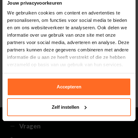
Jouw privacyvoorkeuren
Totaalbedrag look
0,-
We gebruiken cookies om content en advertenties te
Inclusief BTW
personaliseren, om functies voor social media te bieden
en om ons websiteverkeer te analyseren. Ook delen we
informatie over uw gebruik van onze site met onze
partners voor social media, adverteren en analyse. Deze
Altijd gratis bezorging
partners kunnen deze gegevens combineren met andere
En binnen 1 tot 3 werkdagen door DHL
informatie die u aan ze heeft verstrekt of die ze hebben
thuisbezorgd. Bekijk alle informatie over
Klantenbeoordeling 9.5 / 10
verzameld op basis van uw gebruik van hun services.
de
bezorgtijd
.
Onze klanten beoordelen ons met een 9.5 uit 10
op Kiyoh. Bekijk alle reviews of deel jouw eigen
30 Dagen retourneren
ervaring met ons.
Gemakkelijk en voordelig via de DHL Parcelshop
Accepteren
voor slechts € 4,95 of gratis in onze winkels.
5% spaarbonus
Besteed min. € 100,- binnen een half jaar, bestel
met je account en ontvang 5% van het bedrag
Zelf instellen
terug in de vorm van een waardecheque.
Vragen