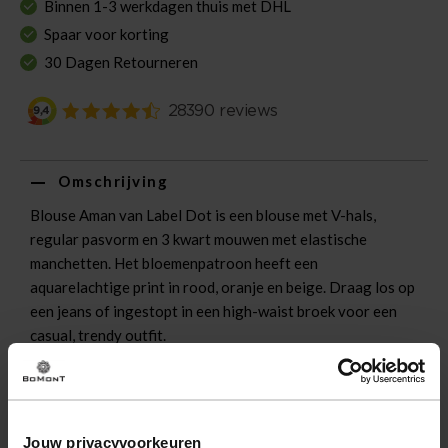
Binnen 1-3 werkdagen thuis met DHL
Spaar voor korting
30 Dagen Retourneren
Omschrijving
Blouse Aman van Label Dot is een blouse met V-hals,
regular pasvorm en 3 kwart mouwen met elastische
manchetten. Het bloemenpatroon heeft een
aquarelachtige print in rood, oranje en beige. Draag los op
een jeans of ingestopt in een high-waist broek voor een
casual, trendy outfit.
Eigenschappen
Artikelnummer
258019-BG
Jouw privacyvoorkeuren