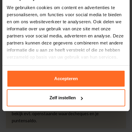
Leveranciersnummer
2611020
Altijd gratis bezorging
We gebruiken cookies om content en advertenties te
Categorie
Korte mouw
Bezorging is altijd gratis, binnen 1-3 werkdagen
personaliseren, om functies voor social media te bieden
thuisgeleverd met DHL.
Merk
Label Dot
en om ons websiteverkeer te analyseren. Ook delen we
Doelgroep
Dames
informatie over uw gebruik van onze site met onze
Retourneren
Kleur
Beige
partners voor social media, adverteren en analyse. Deze
Binnen 30 dagen eenvoudig retourneren via DHL voor
partners kunnen deze gegevens combineren met andere
Patroon
Bloemenprint
slechts € 4,95 of op eigen kosten via PostNL. In de
informatie die u aan ze heeft verstrekt of die ze hebben
Bomont winkels kunt u ook gratis retourneren.
Kwaliteit
73% Modal / 27% Nylon
verzameld op basis van uw gebruik van hun services.
Betalen
iDeal, Riverty (Afterpay), creditcard of Paypal, kies zelf
Accepteren
één van de vele betaalopties.
5% Spaarbonus
Zelf instellen
Besteed € 100,- binnen een half jaar en krijg € 5,- retour
in de vorm van een waardecheque. Log in je account en
bekijk evt. openstaande waardecheques en je
puntensaldo.