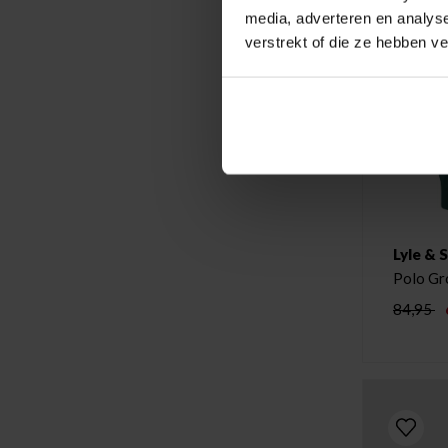
media, adverteren en analys
verstrekt of die ze hebben v
Lyle & 
Polo Gr
84,95