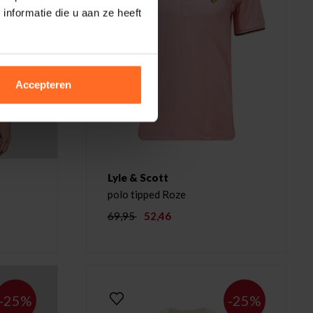
nformatie die u aan ze heeft
Accepteren
Lyle & Scott
polo tipped Roze
69,95
52,46
-25%
-25%