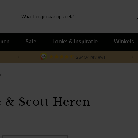
nen
Sale
Looks & Inspiratie
Winkels

T
e & Scott Heren