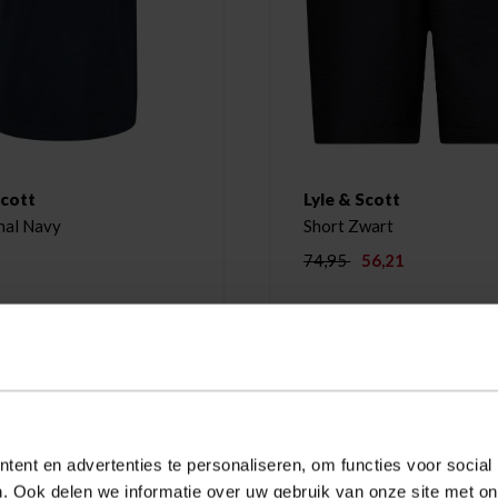
Scott
Lyle & Scott
nal Navy
Short Zwart
74,95
56,21
-25%
ent en advertenties te personaliseren, om functies voor social
. Ook delen we informatie over uw gebruik van onze site met on