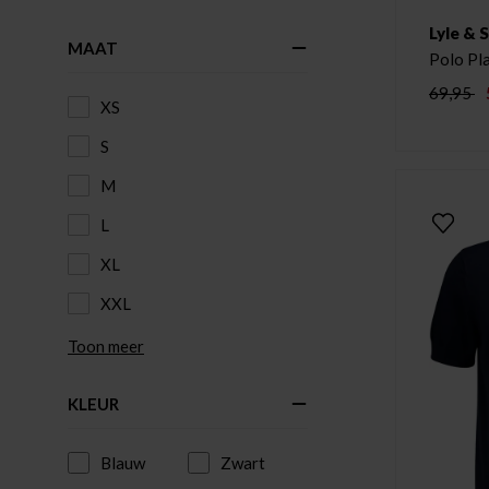
Lyle & 
MAAT
Polo Pl
69,95
XS
S
M
L
XL
XXL
Toon meer
KLEUR
Blauw
Zwart