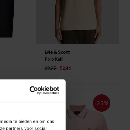
Lyle & Scott
Polo Kaki
69,95
52,46
-25%
-25%
 media te bieden en om ons
ze partners voor social