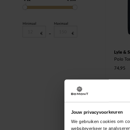
Minimaal
Maximaal
€
–
€
Lyle & 
Polo To
74,95
Jouw privacyvoorkeuren
We gebruiken cookies om cont
websiteverkeer te analyseren