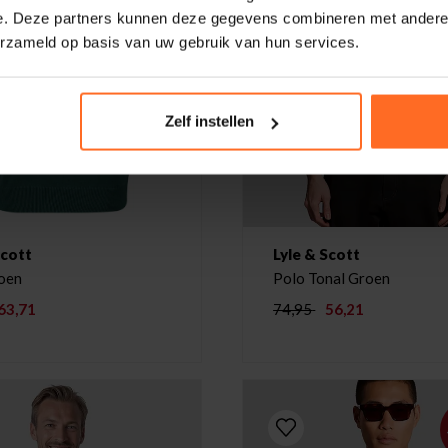
e. Deze partners kunnen deze gegevens combineren met andere i
erzameld op basis van uw gebruik van hun services.
Zelf instellen
Scott
Lyle & Scott
oen
Polo Tonal Groen
63,71
74,95
56,21