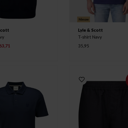
Nieuw
Scott
Lyle & Scott
vy
T-shirt Navy
63,71
35,95