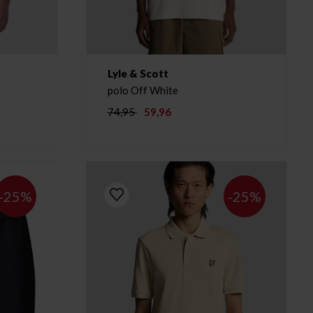
Lyle & Scott
polo Off White
74,95
59,96
-25%
-25%