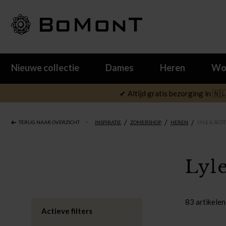
Nieuwe collectie
Dames
Heren
Wo
✔ Altijd gratis bezorging in 🇳
/
/
/
TERUG NAAR OVERZICHT
INSPIRATIE
ZOMERSHOP
HEREN
LYLE & SCOT
Lyl
83 artikelen
Actieve filters