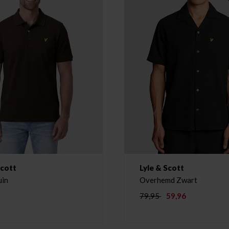
Scott
Lyle & Scott
uin
Overhemd Zwart
79,95
59,96