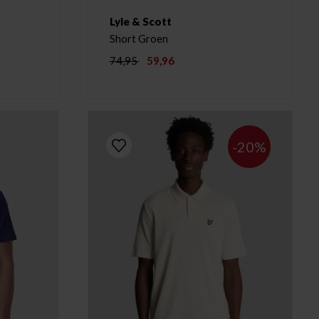
Lyle & Scott
Short Groen
74,95
59,96
-20%