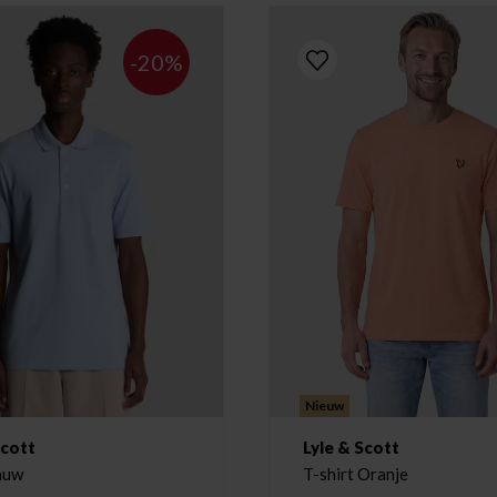
-20%
Nieuw
Scott
Lyle & Scott
auw
T-shirt Oranje