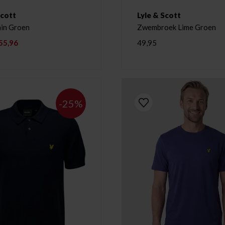
Scott
Lyle & Scott
ain Groen
Zwembroek Lime Groen
55,96
49,95
-25%