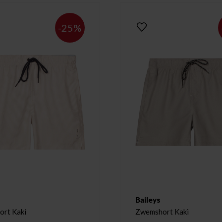
-25%
Baileys
rt Kaki
Zwemshort Kaki