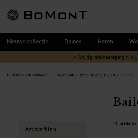
Nieuwe collectie
Dames
Heren
Wo
✔ Altijd gratis bezorging in 🇳
/
/
/
TERUG NAAR OVERZICHT
INSPIRATIE
ZOMERSHOP
HEREN
BAILEYS
Bai
20 artikelen
Actieve filters