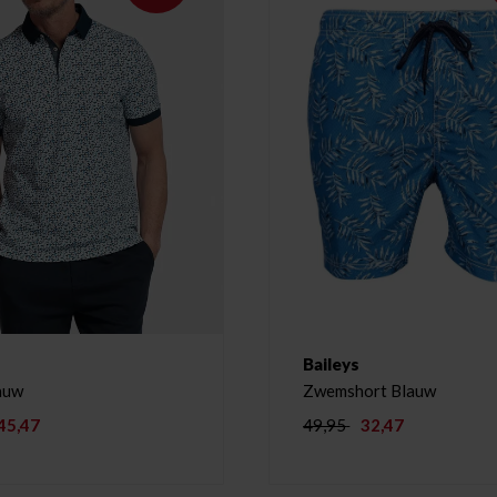
Baileys
auw
Zwemshort Blauw
45,47
49,95
32,47