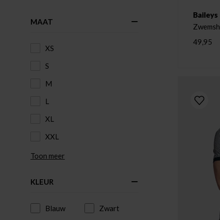
Baileys
MAAT
Zwemsh
49,95
XS
S
M
L
XL
XXL
Toon meer
KLEUR
Blauw
Zwart