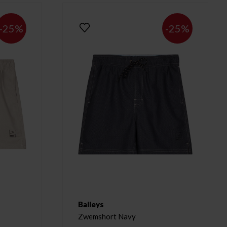
-25%
-25%
Baileys
Zwemshort Navy