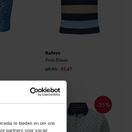
Baileys
Polo Blauw
69,95
45,47
-35%
-35%
 media te bieden en om ons
ze partners voor social