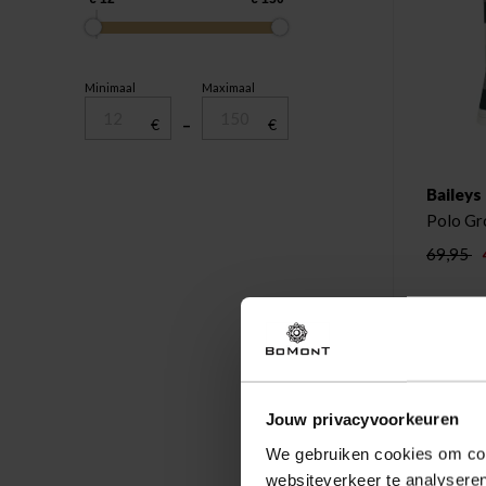
Minimaal
Maximaal
€
–
€
Baileys
Polo Gr
69,95
Jouw privacyvoorkeuren
We gebruiken cookies om cont
websiteverkeer te analyseren