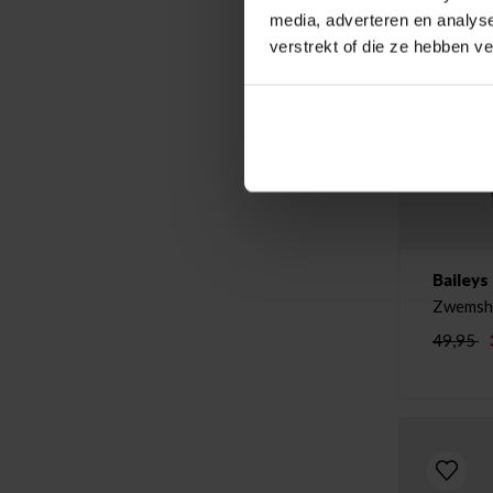
media, adverteren en analys
verstrekt of die ze hebben v
Baileys
Zwemsh
49,95