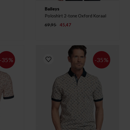
Baileys
Poloshirt 2-tone Oxford Koraal
69,95
45,47
-35%
-35%