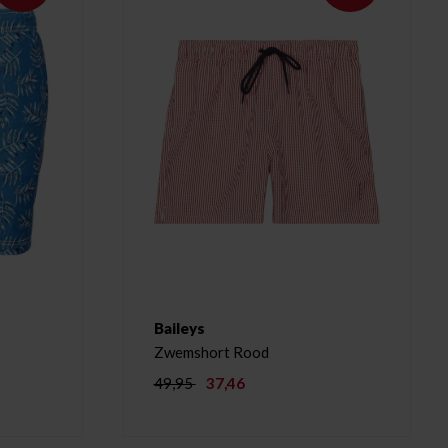
Baileys
Zwemshort Rood
49,95
37,46