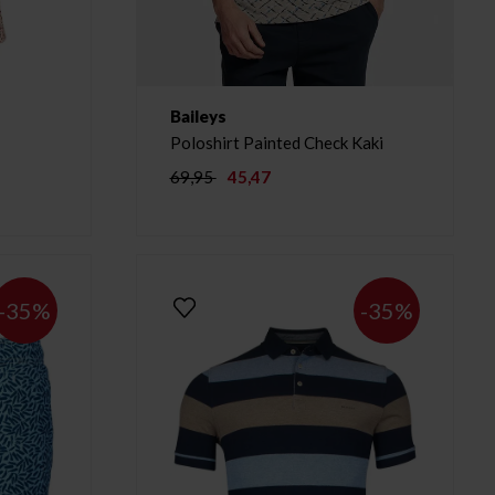
Baileys
Poloshirt Painted Check Kaki
69,95
45,47
-35%
-35%