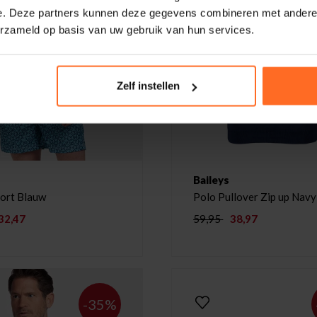
e. Deze partners kunnen deze gegevens combineren met andere i
erzameld op basis van uw gebruik van hun services.
Zelf instellen
Baileys
ort Blauw
Polo Pullover Zip up Navy
32,47
59,95
38,97
-35%