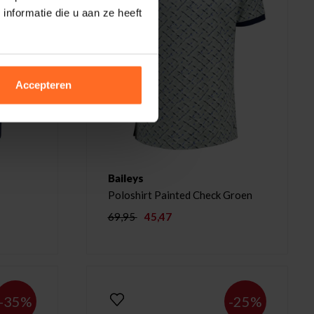
nformatie die u aan ze heeft
Accepteren
Baileys
Poloshirt Painted Check Groen
69,95
45,47
-35%
-25%