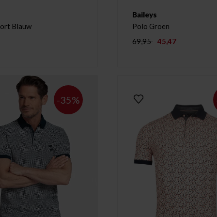
Baileys
ort Blauw
Polo Groen
69,95
45,47
-35%