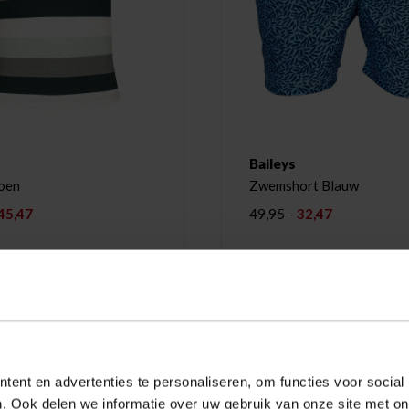
Baileys
oen
Zwemshort Blauw
45,47
49,95
32,47
-35%
ent en advertenties te personaliseren, om functies voor social
. Ook delen we informatie over uw gebruik van onze site met on