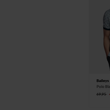
Baileys
Polo Bl
69,95