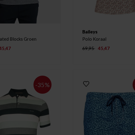
Baileys
ated Blocks Groen
Polo Koraal
45,47
69,95
45,47
-35%