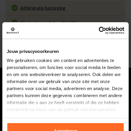
Altijd gratis bezorging
En binnen 1 tot 3 werkdagen door DHL
thuisbezorgd. Bekijk alle informatie over
Klantenbeoordeling 9.5 / 10
de
bezorgtijd
.
Onze klanten beoordelen ons met een 9.5 uit 10
op Kiyoh. Bekijk alle reviews of deel jouw eigen
30 Dagen retourneren
ervaring met ons.
Gemakkelijk en voordelig via de DHL Parcelshop
voor slechts € 4,95 of gratis in onze winkels.
Jouw privacyvoorkeuren
5% spaarbonus
Besteed min. € 100,- binnen een half jaar, bestel
We gebruiken cookies om content en advertenties te
met je account en ontvang 5% van het bedrag
personaliseren, om functies voor social media te bieden
terug in de vorm van een waardecheque.
en om ons websiteverkeer te analyseren. Ook delen we
informatie over uw gebruik van onze site met onze
Vragen
partners voor social media, adverteren en analyse. Deze
partners kunnen deze gegevens combineren met andere
0118 586 400
informatie die u aan ze heeft verstrekt of die ze hebben
Maandag t/m vrijdag van 08.30 tot 17.00 uur.
verzameld op basis van uw gebruik van hun services.
webshop@bomont.nl
Binnen 2 werkdagen antwoord op je vraag
Accepteren