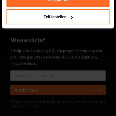
Bomont
Zelf instellen
Klantenservice
Nieuwsbrief
Schrijf je in & ontvang € 5,- shoptegoed! Ontvang een
paar keer per week de leukste (exclusieve!) acties &
nieuwste items.
Inschrijven
Bij het inschrijven ga je akkoord met het ontvangen van commerciële
e-mails van Bomont.