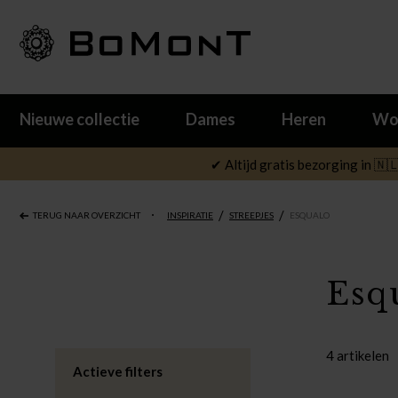
Nieuwe collectie
Dames
Heren
Wo
✔ Altijd gratis bezorging in 🇳
/
/
TERUG NAAR OVERZICHT
INSPIRATIE
STREEPJES
ESQUALO
Esq
4 artikelen
Actieve filters