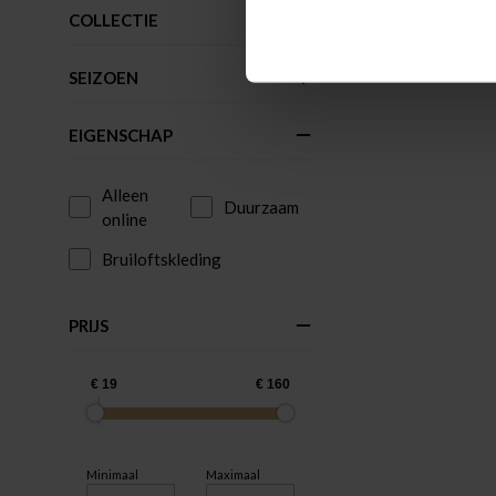
COLLECTIE
SEIZOEN
EIGENSCHAP
Alleen
Duurzaam
online
Bruiloftskleding
PRIJS
Minimaal
Maximaal