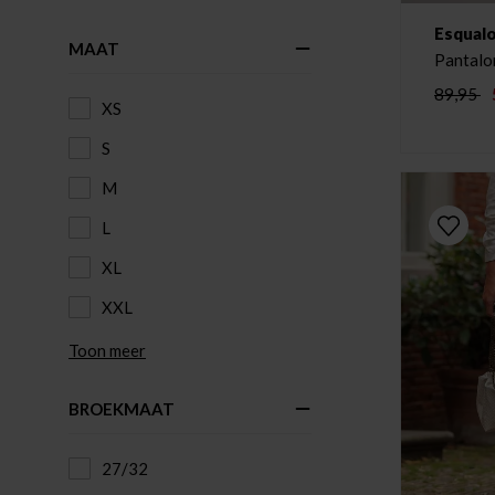
Esqual
MAAT
Pantalo
89,95
XS
S
M
L
XL
XXL
Toon meer
BROEKMAAT
27/32