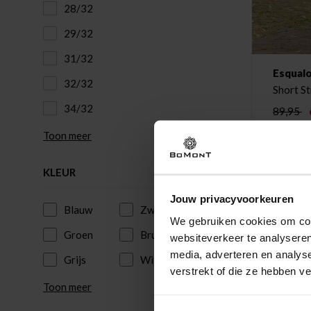
28/32
29/32
31/32
Esqual
32/32
34/32
89,95
Toon meer
KLEUR
Jouw privacyvoorkeuren
Blauw
Zwart
We gebruiken cookies om cont
Groen
Bruin
websiteverkeer te analyseren
media, adverteren en analys
Grijs
Wit
verstrekt of die ze hebben v
Toon meer