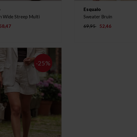
o
Esqualo
n Wide Streep Multi
Sweater Bruin
58,47
69,95
52,46
-25%