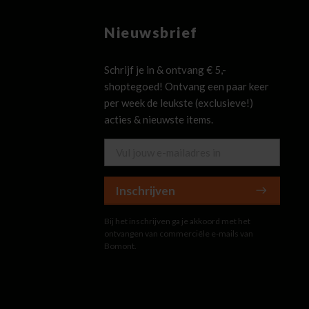
Nieuwsbrief
Schrijf je in & ontvang € 5,-
shoptegoed! Ontvang een paar keer
per week de leukste (exclusieve!)
acties & nieuwste items.
Inschrijven
Bij het inschrijven ga je akkoord met het
ontvangen van commerciële e-mails van
Bomont.