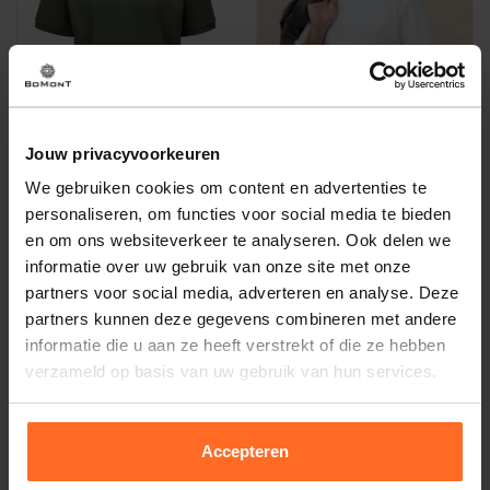
Jouw privacyvoorkeuren
We gebruiken cookies om content en advertenties te
Club 24
Club 24
personaliseren, om functies voor social media te bieden
T-Shirt Freedom Fit Groen
T-shirt Freedom Fit Wit
en om ons websiteverkeer te analyseren. Ook delen we
75,-
75,-
informatie over uw gebruik van onze site met onze
partners voor social media, adverteren en analyse. Deze
partners kunnen deze gegevens combineren met andere
informatie die u aan ze heeft verstrekt of die ze hebben
verzameld op basis van uw gebruik van hun services.
Altijd gratis bezorging
Accepteren
En binnen 1 tot 3 werkdagen door DHL