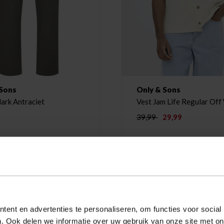
 Sons
Only & Sons
Broek Mark Antraciet
Vest Jam Life Regular Off
39,99
29,99
-25%
ent en advertenties te personaliseren, om functies voor social
. Ook delen we informatie over uw gebruik van onze site met on