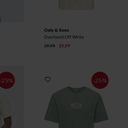
Only & Sons
Overhemd Off White
39,99
25,99
-25%
-25%