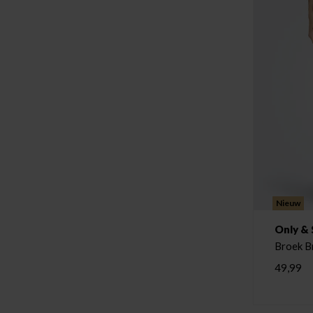
Nieuw
Only &
Broek B
49,99