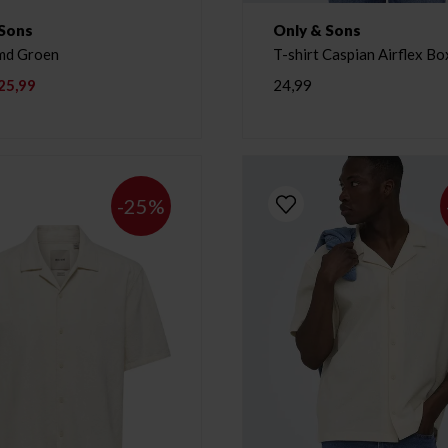
 Sons
Only & Sons
md Groen
T-shirt Caspian Airflex Bo
25,99
24,99
-25%