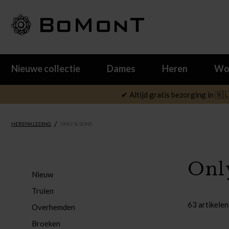
Nieuwe collectie
Dames
Heren
Wo
✔ Altijd gratis bezorging in 🇳
/
HERENKLEDING
ONLY & SONS
Onl
Nieuw
Truien
63 artikelen
Overhemden
Broeken