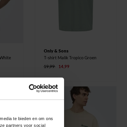
Only & Sons
 White
T-shirt Malik Tropico Groen
19,99
14,99
-35%
 media te bieden en om ons
ze partners voor social