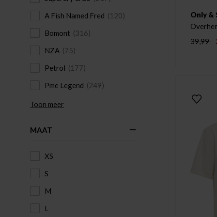
Only &
A Fish Named Fred
(120)
Overhe
Bomont
(316)
39,99
NZA
(75)
Petrol
(177)
Pme Legend
(249)
Toon meer
MAAT
XS
S
M
L