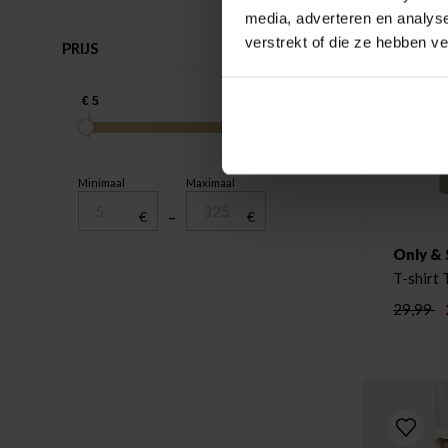
media, adverteren en analys
verstrekt of die ze hebben v
PRIJS
Minimaal
Maximaal
€
–
€
Only &
T-shirt 
29,99