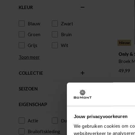
KLEUR
Blauw
Zwart
Groen
Bruin
Nieuw
Grijs
Wit
Only &
Toon meer
49,99
COLLECTIE
SEIZOEN
EIGENSCHAP
Jouw privacyvoorkeuren
Actie
Duurzaam
We gebruiken cookies om cont
Bruiloftskleding
websiteverkeer te analyseren