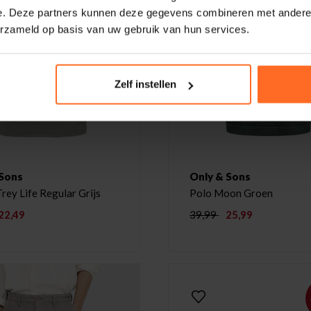
e. Deze partners kunnen deze gegevens combineren met andere i
erzameld op basis van uw gebruik van hun services.
Zelf instellen
 Sons
Only & Sons
Trey Life Regular Grijs
Polo Moon Groen
22,49
39,99
25,99