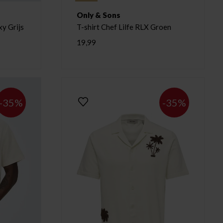
Only & Sons
xy Grijs
T-shirt Chef Lilfe RLX Groen
19,99
-35%
-35%