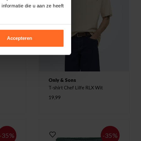
nformatie die u aan ze heeft
Accepteren
Only & Sons
T-shirt Chef Lilfe RLX Wit
19,99
-35%
-35%