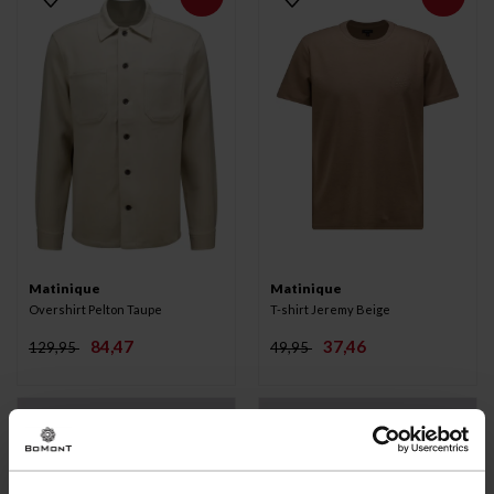
Matinique
Matinique
Overshirt Pelton Taupe
T-shirt Jeremy Beige
84,47
37,46
129,95
49,95
-25%
-35%