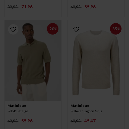
71,96
55,96
89,95
69,95
-20%
-35%
Matinique
Matinique
Polo BB Beige
Pullover Lagoon Grijs
55,96
45,47
69,95
69,95