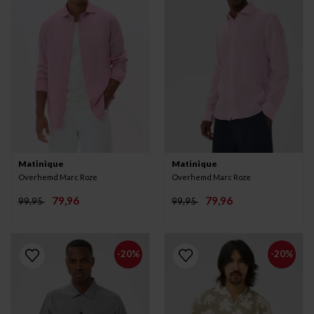
Matinique
Matinique
Overhemd Marc Roze
Overhemd Marc Roze
79,96
79,96
99,95
99,95
-20%
-20%