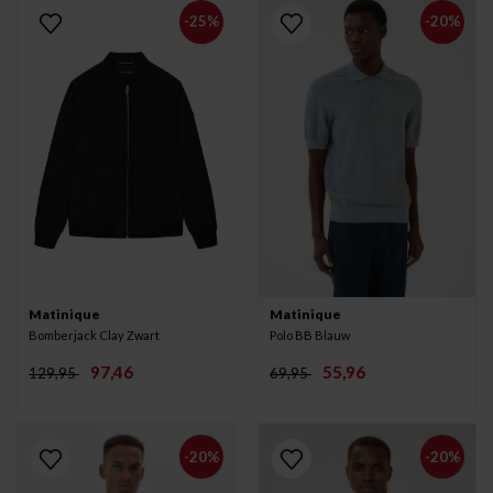
-25%
-20%
Matinique
Matinique
Bomberjack Clay Zwart
Polo BB Blauw
97,46
55,96
129,95
69,95
-20%
-20%