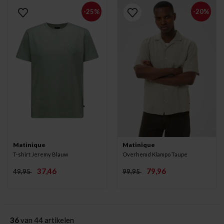
-25%
-20%
Matinique
Matinique
T-shirt Jeremy Blauw
Overhemd Klampo Taupe
37,46
79,96
49,95
99,95
36
van 44 artikelen