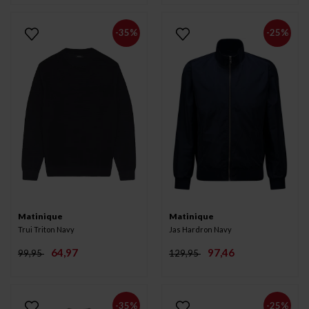
-35%
-25%
Matinique
Matinique
Trui Triton Navy
Jas Hardron Navy
64,97
97,46
99,95
129,95
-35%
-25%