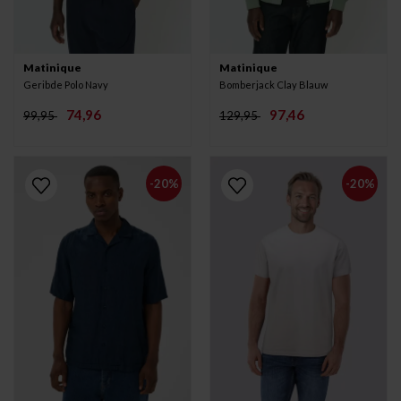
Matinique
Matinique
Geribde Polo Navy
Bomberjack Clay Blauw
74,96
97,46
99,95
129,95
-20%
-20%