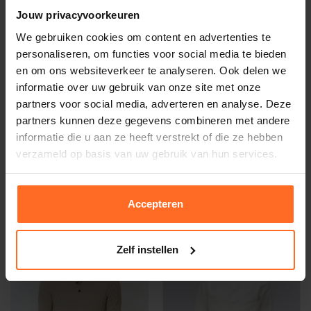
Jouw privacyvoorkeuren
We gebruiken cookies om content en advertenties te
personaliseren, om functies voor social media te bieden
en om ons websiteverkeer te analyseren. Ook delen we
informatie over uw gebruik van onze site met onze
partners voor social media, adverteren en analyse. Deze
partners kunnen deze gegevens combineren met andere
informatie die u aan ze heeft verstrekt of die ze hebben
Matinique
Matinique
verzameld op basis van uw gebruik van hun services.
Jas Miles Bruin
Overhemd Marc Taupe
97,46
64,97
129,95
99,95
Accepteren
-25%
-35%
Zelf instellen