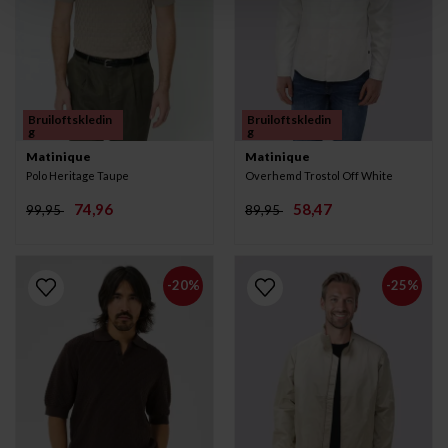
Bruiloftskledin
Bruiloftskledin
g
g
Matinique
Matinique
Polo Heritage Taupe
Overhemd Trostol Off White
74,96
58,47
99,95
89,95
-20%
-25%