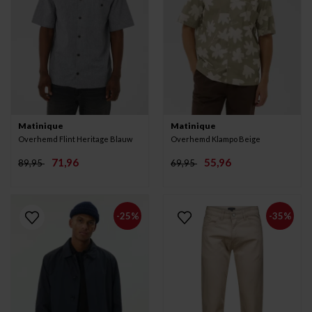
Matinique
Matinique
Overhemd Flint Heritage Blauw
Overhemd Klampo Beige
71,96
55,96
89,95
69,95
-25%
-35%