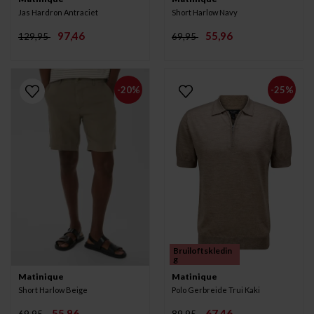
Jas Hardron Antraciet
Short Harlow Navy
97,46
55,96
129,95
69,95
-20%
-25%
Bruiloftskledin
g
Matinique
Matinique
Short Harlow Beige
Polo Gerbreide Trui Kaki
55,96
67,46
69,95
89,95