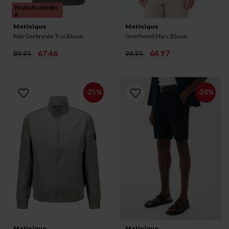
Bruiloftskledin
g
Matinique
Matinique
Polo Gerbreide Trui Blauw
Overhemd Marc Blauw
67,46
64,97
89,95
99,95
-25%
-20%
Matinique
Matinique