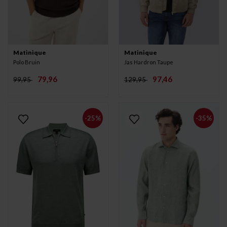
Matinique
Matinique
Polo Bruin
Jas Hardron Taupe
79,96
97,46
99,95
129,95
-25%
-35%