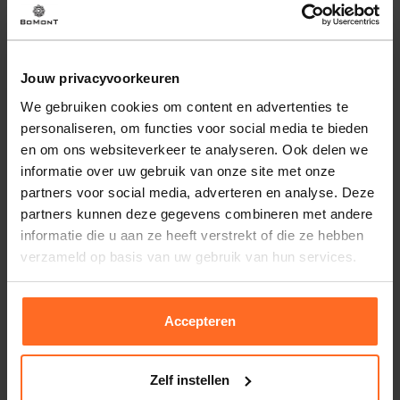
Jouw privacyvoorkeuren
We gebruiken cookies om content en advertenties te
Pure Path
Pure Path
personaliseren, om functies voor social media te bieden
Short The Owen Regular Fit Jeans
Pantalon Smart Antraciet
en om ons websiteverkeer te analyseren. Ook delen we
59,99
79,99
79,99
99,99
informatie over uw gebruik van onze site met onze
partners voor social media, adverteren en analyse. Deze
partners kunnen deze gegevens combineren met andere
-20%
-20%
informatie die u aan ze heeft verstrekt of die ze hebben
verzameld op basis van uw gebruik van hun services.
Accepteren
Zelf instellen