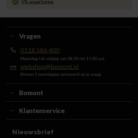
5% spaarbonus
Besteed min. € 100,- binnen een half jaar, bestel
met je account en ontvang 5% van het bedrag
terug in de vorm van een waardecheque.
Vragen
0118 586 400
Maandag t/m vrijdag van 08.30 tot 17.00 uur.
webshop@bomont.nl
Binnen 2 werkdagen antwoord op je vraag
Bomont
Klantenservice
Nieuwsbrief