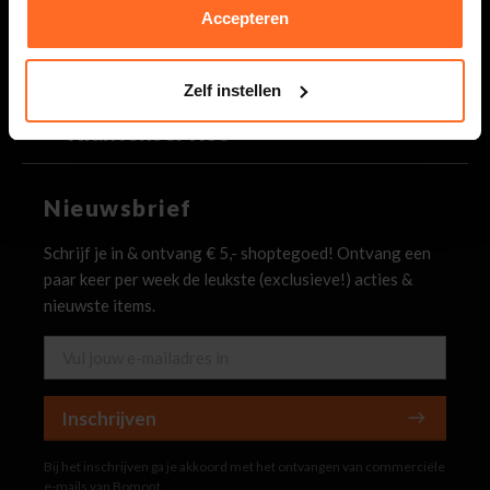
Binnen 2 werkdagen antwoord op je vraag
Accepteren
Bomont
Zelf instellen
Klantenservice
Nieuwsbrief
Schrijf je in & ontvang € 5,- shoptegoed! Ontvang een
paar keer per week de leukste (exclusieve!) acties &
nieuwste items.
Inschrijven
Bij het inschrijven ga je akkoord met het ontvangen van commerciële
e-mails van Bomont.