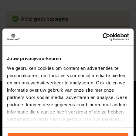
Altijd gratis bezorging
En binnen 1 tot 3 werkdagen door DHL
thuisbezorgd. Bekijk alle informatie over
Klantenbeoordeling 9.5 / 10
de
bezorgtijd
.
Onze klanten beoordelen ons met een 9.5 uit 10
op Kiyoh. Bekijk alle reviews of deel jouw eigen
30 Dagen retourneren
ervaring met ons.
Gemakkelijk en voordelig via de DHL Parcelshop
Jouw privacyvoorkeuren
voor slechts € 4,95 of gratis in onze winkels.
5% spaarbonus
We gebruiken cookies om content en advertenties te
Besteed min. € 100,- binnen een half jaar, bestel
personaliseren, om functies voor social media te bieden
met je account en ontvang 5% van het bedrag
en om ons websiteverkeer te analyseren. Ook delen we
terug in de vorm van een waardecheque.
informatie over uw gebruik van onze site met onze
partners voor social media, adverteren en analyse. Deze
Vragen
partners kunnen deze gegevens combineren met andere
informatie die u aan ze heeft verstrekt of die ze hebben
0118 586 400
verzameld op basis van uw gebruik van hun services.
Maandag t/m vrijdag van 08.30 tot 17.00 uur.
webshop@bomont.nl