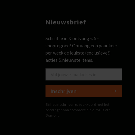
Nieuwsbrief
Schrijf je in & ontvang € 5,-
shoptegoed! Ontvang een paar keer
per week de leukste (exclusieve!)
acties & nieuwste items.
Inschrijven
Bij het inschrijven ga je akkoord met het
ontvangen van commerciële e-mails van
Bomont.