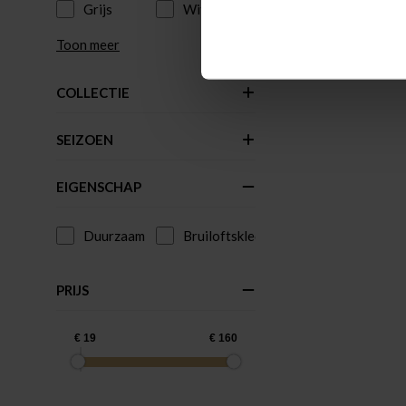
Grijs
Wit
Toon meer
COLLECTIE
SEIZOEN
EIGENSCHAP
Duurzaam
Bruiloftskleding
PRIJS