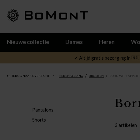
Nieuwe collectie
Dames
Heren
Wo
✔ Altijd gratis bezorging in 🇳
/
/
TERUG NAAR OVERZICHT
HERENKLEDING
BROEKEN
BORN WITH APPETIT
Bor
Pantalons
Shorts
3 artikelen