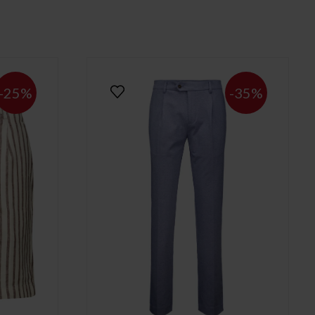
-25%
-35%