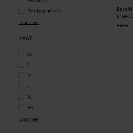
Petrol
(23)
Born W
Pme Legend
(43)
Broek C
Toon meer
99,95
MAAT
XS
S
M
L
XL
XXL
Toon meer