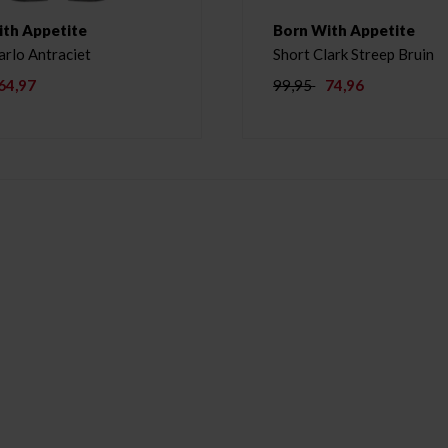
ith Appetite
Born With Appetite
arlo Antraciet
Short Clark Streep Bruin
64,97
99,95
74,96