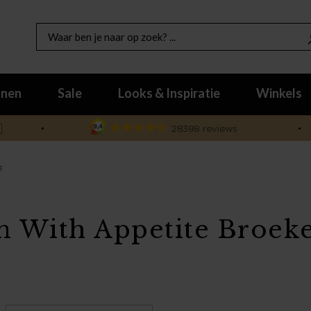
nen
Sale
Looks & Inspiratie
Winkels

E
n With Appetite Broek