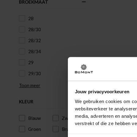
BROEKMAAT
28
28/30
28/32
28/34
29
29/30
Toon meer
Jouw privacyvoorkeuren
We gebruiken cookies om cont
KLEUR
websiteverkeer te analyseren
media, adverteren en analys
Blauw
Zwart
verstrekt of die ze hebben v
Groen
Bruin