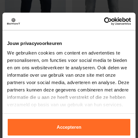
Jouw privacyvoorkeuren
We gebruiken cookies om content en advertenties te
Pme Legend
Pme Legend
personaliseren, om functies voor social media te bieden
Jeans Nightflight Donkerblauw
Jeans Nightflight Straight Leg
Jeans
en om ons websiteverkeer te analyseren. Ook delen we
99,99
99,99
informatie over uw gebruik van onze site met onze
partners voor social media, adverteren en analyse. Deze
partners kunnen deze gegevens combineren met andere
informatie die u aan ze heeft verstrekt of die ze hebben
verzameld op basis van uw gebruik van hun services.
Altijd gratis bezorging
Accepteren
En binnen 1 tot 3 werkdagen door DHL