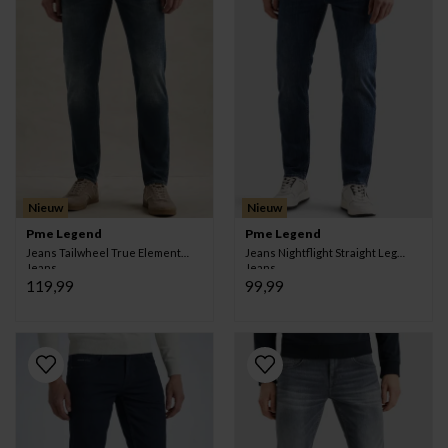
Nieuw
Nieuw
Pme Legend
Pme Legend
Jeans Tailwheel True Element
Jeans Nightflight Straight Leg
Jeans
Jeans
119,99
99,99