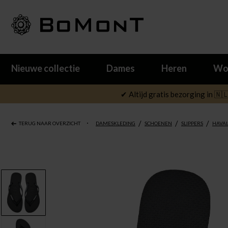
Nieuwe collectie
Dames
Heren
Wo
✔ Altijd gratis bezorging in 🇳
/
/
/
TERUG NAAR OVERZICHT
DAMESKLEDING
SCHOENEN
SLIPPERS
HAVA