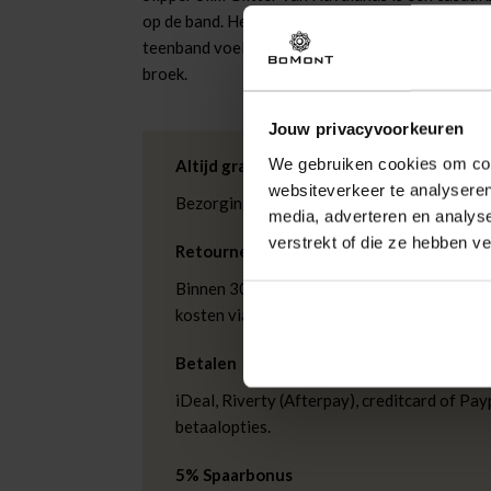
op de band. Het antislipprofiel geeft grip, de fle
teenband voelt licht aan en blijft goed zitten. C
broek.
Jouw privacyvoorkeuren
We gebruiken cookies om cont
Altijd gratis bezorging
websiteverkeer te analyseren
Bezorging is altijd gratis, binnen 1-3 wer
media, adverteren en analys
verstrekt of die ze hebben v
Retourneren
Binnen 30 dagen eenvoudig retourneren via
kosten via PostNL. In de Bomont winkels ku
Betalen
iDeal, Riverty (Afterpay), creditcard of Payp
betaalopties.
5% Spaarbonus