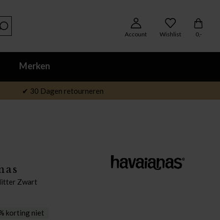
Account
Wishlist
0,-
Merken
✔ 30 Dagen retourneren
nas
litter Zwart
 korting niet