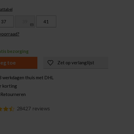
attabel
37
39
41
 voorraad?
atis bezorging
eg toe
Zet op verlanglijst
3 werkdagen thuis met DHL
r korting
 Retourneren