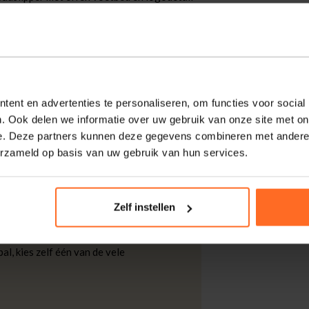
xibele zool loopt prettig. De glinsterende
ombineer met een luchtige jurk of korte
ent en advertenties te personaliseren, om functies voor social
. Ook delen we informatie over uw gebruik van onze site met on
kdagen thuisgeleverd met DHL.
e. Deze partners kunnen deze gegevens combineren met andere i
erzameld op basis van uw gebruik van hun services.
 DHL voor slechts € 4,95 of op eigen
nt u ook gratis retourneren.
Zelf instellen
al, kies zelf één van de vele