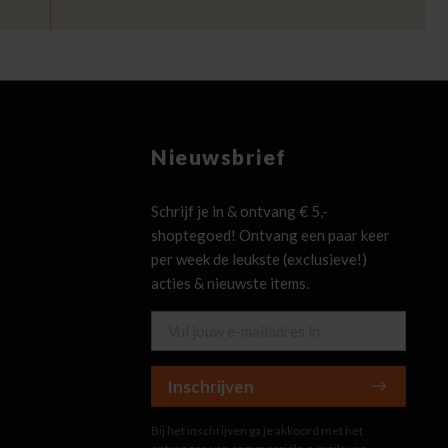
Nieuwsbrief
Schrijf je in & ontvang € 5,-
shoptegoed! Ontvang een paar keer
per week de leukste (exclusieve!)
acties & nieuwste items.
Inschrijven
Bij het inschrijven ga je akkoord met het