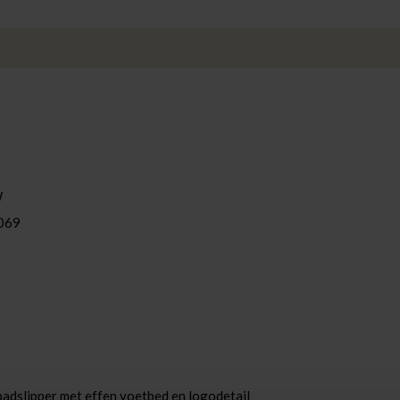
W
069
 badslipper met effen voetbed en logodetail