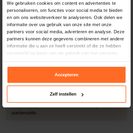
Categorie
Slippers
Bezorging is altijd gratis, binnen 1-3 werkdagen
We gebruiken cookies om content en advertenties te
thuisgeleverd met DHL.
Merk
Havaianas
personaliseren, om functies voor social media te bieden
en om ons websiteverkeer te analyseren. Ook delen we
Kleur
Bruin
Retourneren
informatie over uw gebruik van onze site met onze
Kwaliteit
Bandje: 100% PVC -
Binnen 30 dagen eenvoudig retourneren via DHL voor
partners voor social media, adverteren en analyse. Deze
Zool: 100% Rubber
slechts € 4,95 of op eigen kosten via PostNL. In de
partners kunnen deze gegevens combineren met andere
Bomont winkels kunt u ook gratis retourneren.
informatie die u aan ze heeft verstrekt of die ze hebben
verzameld op basis van uw gebruik van hun services.
Betalen
iDeal, Riverty (Afterpay), creditcard of Paypal, kies zelf
één van de vele betaalopties.
Accepteren
5% Spaarbonus
Besteed € 100,- binnen een half jaar en krijg € 5,- retour
Zelf instellen
in de vorm van een waardecheque. Log in je account en
bekijk evt. openstaande waardecheques en je
puntensaldo.