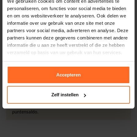
We gebruiken cookies om content en advertenties te
thuisgeleverd met DHL.
Merk
Giacomo
personaliseren, om functies voor social media te bieden
Kleur
Groen
en om ons websiteverkeer te analyseren. Ook delen we
Retourneren
informatie over uw gebruik van onze site met onze
Kwaliteit
100% NYLON
Binnen 30 dagen eenvoudig retourneren via DHL voor
partners voor social media, adverteren en analyse. Deze
Afmetingen
Indy is 175cm lang en
slechts € 4,95 of op eigen kosten via PostNL. In de
partners kunnen deze gegevens combineren met andere
draagt maat XS
Bomont winkels kunt u ook gratis retourneren.
informatie die u aan ze heeft verstrekt of die ze hebben
Betalen
verzameld op basis van uw gebruik van hun services.
iDeal, Riverty (Afterpay), creditcard of Paypal, kies zelf
één van de vele betaalopties.
Accepteren
5% Spaarbonus
Besteed € 100,- binnen een half jaar en krijg € 5,- retour
Zelf instellen
in de vorm van een waardecheque. Log in je account en
bekijk evt. openstaande waardecheques en je
puntensaldo.