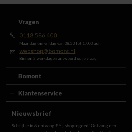
met je account en ontvang 5% van het bedrag
terug in de vorm van een waardecheque.
Vragen
0118 586 400
Maandag t/m vrijdag van 08.30 tot 17.00 uur.
webshop@bomont.nl
Binnen 2 werkdagen antwoord op je vraag
Bomont
Klantenservice
Nieuwsbrief
Schrijf je in & ontvang € 5,- shoptegoed! Ontvang een