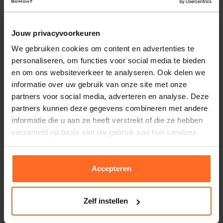
patroon en de mouwloze snit maken het veelzijdig en
modern.
Jouw privacyvoorkeuren
Eigenschappen
We gebruiken cookies om content en advertenties te
Artikelnummer
236888-GR
personaliseren, om functies voor social media te bieden
en om ons websiteverkeer te analyseren. Ook delen we
Leveranciersnummer
42405-24
Altijd gratis bezorging
informatie over uw gebruik van onze site met onze
Categorie
Mouwloos
Bezorging is altijd gratis, binnen 1-3 werkdagen
partners voor social media, adverteren en analyse. Deze
thuisgeleverd met DHL.
Merk
Geisha
partners kunnen deze gegevens combineren met andere
Doelgroep
Dames
informatie die u aan ze heeft verstrekt of die ze hebben
Retourneren
Kleur
Groen
verzameld op basis van uw gebruik van hun services.
Binnen 30 dagen eenvoudig retourneren via DHL voor
Kwaliteit
100% Viscose
slechts € 4,95 of op eigen kosten via PostNL. In de
Bomont winkels kunt u ook gratis retourneren.
Afmetingen
Indy is 175cm lang en
Accepteren
draagt maat S
Betalen
iDeal, Riverty (Afterpay), creditcard of Paypal, kies zelf
Zelf instellen
één van de vele betaalopties.