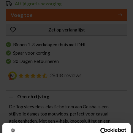
Altijd gratis bezorging
Voeg toe
Zet op verlanglijst
Binnen 1-3 werkdagen thuis met DHL
Spaar voor korting
30 Dagen Retourneren
Omschrijving
De Top sleeveless elastic bottom van Geisha is een
stijlvolle dames top mouwloos, perfect voor casual
gelegenheden. Met een v-hals, knoopsluiting en een
regular pasvorm, biedt deze top comfort en stijl. Het effen