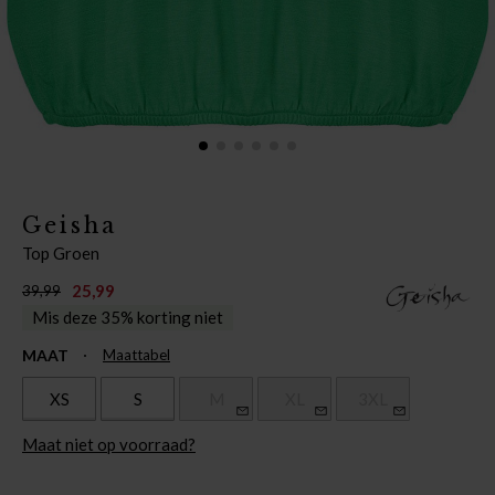
Geisha
Top Groen
25,99
39,99
Mis deze 35% korting niet
MAAT
Maattabel
XS
S
M
XL
3XL
Maat niet op voorraad?