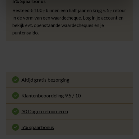
5% Spaarbonus
Besteed € 100,- binnen een half jaar en krijg € 5,- retour
in de vorm van een waardecheque. Log in je account en
bekijk evt. openstaande waardecheques en je
puntensaldo.
Altijd gratis bezorging
En binnen 1 tot 3 werkdagen door DHL
thuisbezorgd. Bekijk alle informatie over
Klantenbeoordeling 9.5 / 10
de
bezorgtijd
.
Onze klanten beoordelen ons met een 9.5 uit 10
op Kiyoh. Bekijk alle reviews of deel jouw eigen
30 Dagen retourneren
ervaring met ons.
Gemakkelijk en voordelig via de DHL Parcelshop
voor slechts € 4,95 of gratis in onze winkels.
5% spaarbonus
Besteed min. € 100,- binnen een half jaar, bestel